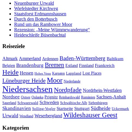
Neuenburger Urwald
Wiefelstedter Kirchweg
Staatsforst Erdmannshausen
Durch den Botterbusch
Rund um das Rambower Moor
Rezension: „Meine Wümmewanderung“
Heideschleife Büsenbachtal
Reiseziele
Baden-Württemberg
Ammerland
Altmark
Baltikum
Ardennen
Bremen
Brandenburg
Frankreich
Belgien
Estland
Finnland
Heide
Hessen
Lappland
Lost Places
Karpaten
Hohes Venn
Moor
Lüneburger Heide
Niederlande
Niedersachsen
Nordpfade
Nordrhein-Westfalen
Nordsee
Sachsen-Anhalt
Prignitz
Ostsee
Oulanka
Reinhardswald
Rumänien
Schweden
Schwarzwald
Schwäbische Alb
Sauerland
Siebenbürgen
Südheide
Skandinavien
Stuttgart
Startseite
Solling-Vogler
Uckermark
Wildeshauser Geest
Urwald
Weserbergland
Wendland
Kategorien