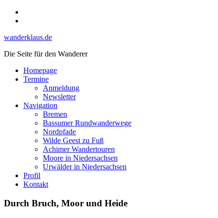
Skip
Instagram
to
YouTube
content
wanderklaus.de
Die Seite für den Wanderer
Homepage
Termine
Anmeldung
Newsletter
Navigation
Bremen
Bassumer Rundwanderwege
Nordpfade
Wilde Geest zu Fuß
Achimer Wandertouren
Moore in Niedersachsen
Urwälder in Niedersachsen
Profil
Kontakt
Durch Bruch, Moor und Heide