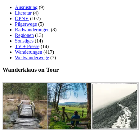
Ausrüstung
(9)
Literatur
(4)
ÖPNV
(107)
Pilgerwege
(5)
Radwanderungen
(8)
Regionen
(13)
Sonstiges
(14)
TV + Presse
(14)
Wanderungen
(417)
Weitwanderwege
(7)
Wanderklaus on Tour