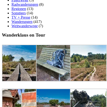
Pilgerwege
(5)
Radwanderungen
(8)
Regionen
(13)
Sonstiges
(14)
TV + Presse
(14)
Wanderungen
(417)
Weitwanderwege
(7)
Wanderklaus on Tour