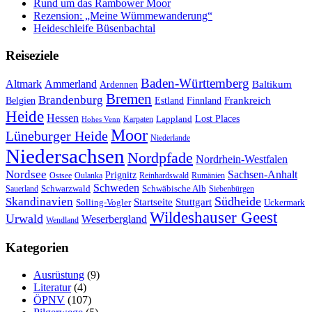
Rund um das Rambower Moor
Rezension: „Meine Wümmewanderung“
Heideschleife Büsenbachtal
Reiseziele
Baden-Württemberg
Ammerland
Altmark
Baltikum
Ardennen
Bremen
Brandenburg
Frankreich
Belgien
Estland
Finnland
Heide
Hessen
Lappland
Lost Places
Karpaten
Hohes Venn
Moor
Lüneburger Heide
Niederlande
Niedersachsen
Nordpfade
Nordrhein-Westfalen
Nordsee
Sachsen-Anhalt
Prignitz
Ostsee
Oulanka
Reinhardswald
Rumänien
Schweden
Schwarzwald
Schwäbische Alb
Sauerland
Siebenbürgen
Südheide
Skandinavien
Stuttgart
Startseite
Solling-Vogler
Uckermark
Wildeshauser Geest
Urwald
Weserbergland
Wendland
Kategorien
Ausrüstung
(9)
Literatur
(4)
ÖPNV
(107)