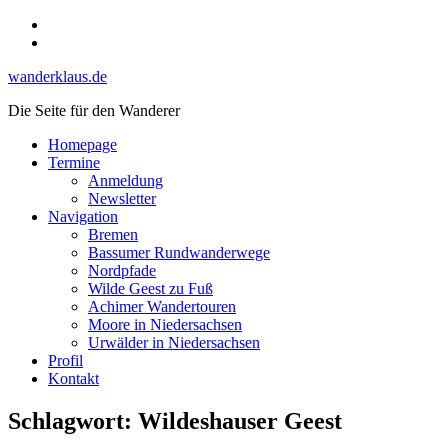
Skip
Instagram
to
YouTube
content
wanderklaus.de
Die Seite für den Wanderer
Homepage
Termine
Anmeldung
Newsletter
Navigation
Bremen
Bassumer Rundwanderwege
Nordpfade
Wilde Geest zu Fuß
Achimer Wandertouren
Moore in Niedersachsen
Urwälder in Niedersachsen
Profil
Kontakt
Schlagwort:
Wildeshauser Geest