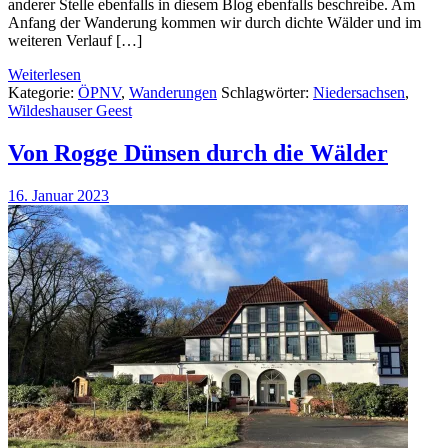
anderer Stelle ebenfalls in diesem Blog ebenfalls beschreibe. Am
Anfang der Wanderung kommen wir durch dichte Wälder und im
weiteren Verlauf […]
Weiterlesen
Kategorie:
ÖPNV
,
Wanderungen
Schlagwörter:
Niedersachsen
,
Wildeshauser Geest
Von Rogge Dünsen durch die Wälder
16. Januar 2023