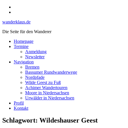
Skip
Instagram
to
YouTube
content
wanderklaus.de
Die Seite für den Wanderer
Homepage
Termine
Anmeldung
Newsletter
Navigation
Bremen
Bassumer Rundwanderwege
Nordpfade
Wilde Geest zu Fuß
Achimer Wandertouren
Moore in Niedersachsen
Urwälder in Niedersachsen
Profil
Kontakt
Schlagwort:
Wildeshauser Geest