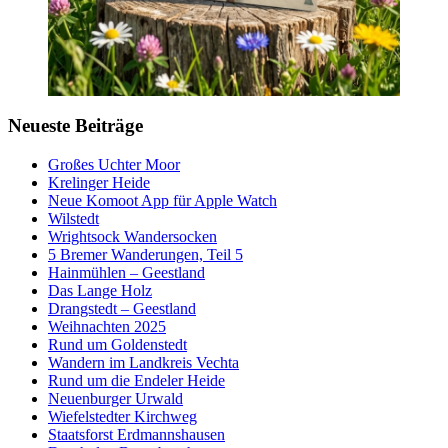
Neueste Beiträge
Großes Uchter Moor
Krelinger Heide
Neue Komoot App für Apple Watch
Wilstedt
Wrightsock Wandersocken
5 Bremer Wanderungen, Teil 5
Hainmühlen – Geestland
Das Lange Holz
Drangstedt – Geestland
Weihnachten 2025
Rund um Goldenstedt
Wandern im Landkreis Vechta
Rund um die Endeler Heide
Neuenburger Urwald
Wiefelstedter Kirchweg
Staatsforst Erdmannshausen