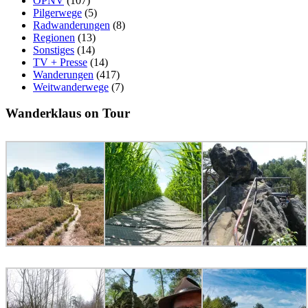
ÖPNV
(107)
Pilgerwege
(5)
Radwanderungen
(8)
Regionen
(13)
Sonstiges
(14)
TV + Presse
(14)
Wanderungen
(417)
Weitwanderwege
(7)
Wanderklaus on Tour