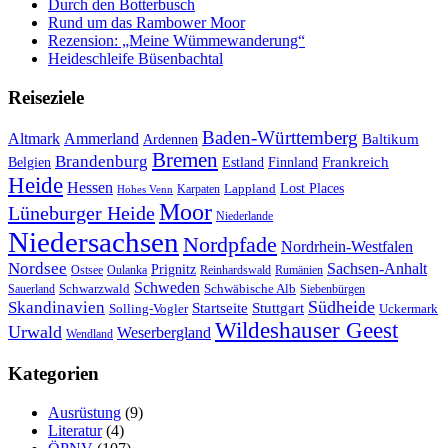
Durch den Botterbusch
Rund um das Rambower Moor
Rezension: „Meine Wümmewanderung“
Heideschleife Büsenbachtal
Reiseziele
Baden-Württemberg
Ammerland
Altmark
Baltikum
Ardennen
Bremen
Brandenburg
Frankreich
Belgien
Estland
Finnland
Heide
Hessen
Lappland
Lost Places
Karpaten
Hohes Venn
Moor
Lüneburger Heide
Niederlande
Niedersachsen
Nordpfade
Nordrhein-Westfalen
Nordsee
Sachsen-Anhalt
Prignitz
Ostsee
Oulanka
Reinhardswald
Rumänien
Schweden
Schwarzwald
Schwäbische Alb
Sauerland
Siebenbürgen
Südheide
Skandinavien
Stuttgart
Startseite
Solling-Vogler
Uckermark
Wildeshauser Geest
Urwald
Weserbergland
Wendland
Kategorien
Ausrüstung
(9)
Literatur
(4)