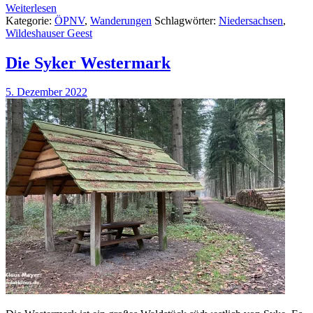
Weiterlesen
Kategorie:
ÖPNV
,
Wanderungen
Schlagwörter:
Niedersachsen
,
Wildeshauser Geest
Die Syker Westermark
5. Dezember 2022