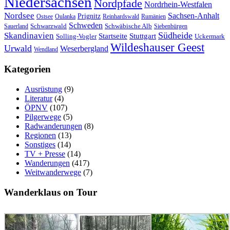
Niedersachsen
Nordpfade
Nordrhein-Westfalen
Nordsee
Sachsen-Anhalt
Prignitz
Ostsee
Oulanka
Reinhardswald
Rumänien
Schweden
Schwarzwald
Schwäbische Alb
Sauerland
Siebenbürgen
Südheide
Skandinavien
Stuttgart
Startseite
Solling-Vogler
Uckermark
Wildeshauser Geest
Urwald
Weserbergland
Wendland
Kategorien
Ausrüstung
(9)
Literatur
(4)
ÖPNV
(107)
Pilgerwege
(5)
Radwanderungen
(8)
Regionen
(13)
Sonstiges
(14)
TV + Presse
(14)
Wanderungen
(417)
Weitwanderwege
(7)
Wanderklaus on Tour