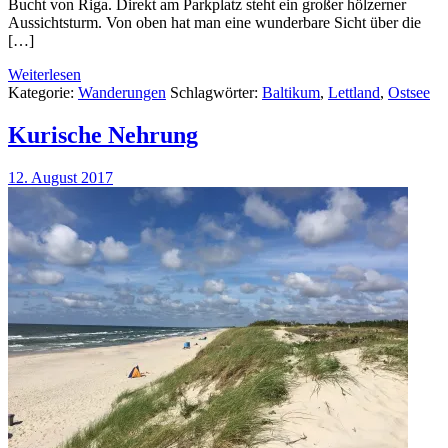
Bucht von Riga. Direkt am Parkplatz steht ein großer hölzerner
Aussichtsturm. Von oben hat man eine wunderbare Sicht über die
[…]
Weiterlesen
Kategorie:
Wanderungen
Schlagwörter:
Baltikum
,
Lettland
,
Ostsee
Kurische Nehrung
12. August 2017