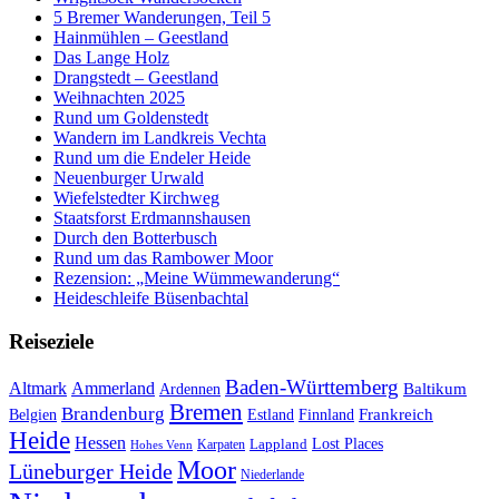
5 Bremer Wanderungen, Teil 5
Hainmühlen – Geestland
Das Lange Holz
Drangstedt – Geestland
Weihnachten 2025
Rund um Goldenstedt
Wandern im Landkreis Vechta
Rund um die Endeler Heide
Neuenburger Urwald
Wiefelstedter Kirchweg
Staatsforst Erdmannshausen
Durch den Botterbusch
Rund um das Rambower Moor
Rezension: „Meine Wümmewanderung“
Heideschleife Büsenbachtal
Reiseziele
Baden-Württemberg
Ammerland
Altmark
Baltikum
Ardennen
Bremen
Brandenburg
Frankreich
Belgien
Estland
Finnland
Heide
Hessen
Lappland
Lost Places
Karpaten
Hohes Venn
Moor
Lüneburger Heide
Niederlande