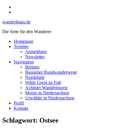
Skip
Instagram
to
YouTube
content
wanderklaus.de
Die Seite für den Wanderer
Homepage
Termine
Anmeldung
Newsletter
Navigation
Bremen
Bassumer Rundwanderwege
Nordpfade
Wilde Geest zu Fuß
Achimer Wandertouren
Moore in Niedersachsen
Urwälder in Niedersachsen
Profil
Kontakt
Schlagwort:
Ostsee