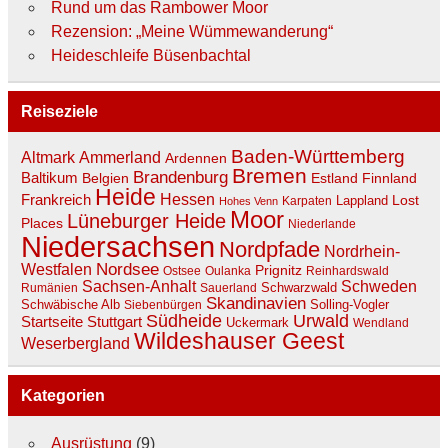
Rund um das Rambower Moor
Rezension: „Meine Wümmewanderung“
Heideschleife Büsenbachtal
Reiseziele
Baden-Württemberg
Ammerland
Altmark
Ardennen
Bremen
Brandenburg
Baltikum
Belgien
Estland
Finnland
Heide
Hessen
Frankreich
Lost
Lappland
Karpaten
Hohes Venn
Moor
Lüneburger Heide
Places
Niederlande
Niedersachsen
Nordpfade
Nordrhein-
Nordsee
Westfalen
Prignitz
Ostsee
Oulanka
Reinhardswald
Sachsen-Anhalt
Schweden
Schwarzwald
Rumänien
Sauerland
Skandinavien
Schwäbische Alb
Solling-Vogler
Siebenbürgen
Südheide
Urwald
Stuttgart
Startseite
Uckermark
Wendland
Wildeshauser Geest
Weserbergland
Kategorien
Ausrüstung
(9)