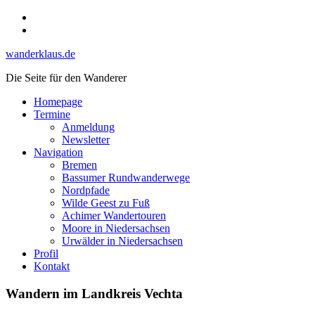
Skip
Instagram
to
YouTube
content
wanderklaus.de
Die Seite für den Wanderer
Homepage
Termine
Anmeldung
Newsletter
Navigation
Bremen
Bassumer Rundwanderwege
Nordpfade
Wilde Geest zu Fuß
Achimer Wandertouren
Moore in Niedersachsen
Urwälder in Niedersachsen
Profil
Kontakt
Wandern im Landkreis Vechta