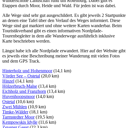
wunderschöne Landschaft rund um Rotenburg. Dabei gibt es
Etappen durch Moor, Heide und Wald. Für jeden ist was dabei.
Alle Wege sind sehr gut ausgeschildert. Es gibt jeweils 2 Startpunkte
an denen eine Tafel über den Verlauf des Weges informiert. Diese
Wege sind gut markiert und ohne weitere Karten wanderbar. Beim
Touristikverband gibt es einen informativen Nordpfade-
Tourenbegleiter in dem alle Wanderwege ausführlich inklusive
Karte beschrieben werden.
Längst habe ich alle Nordpfade erwandert. Hier auf der Website gibt
es jeweils eine Beschreibung meiner Wanderung mit vielen Fotos
und dem GPS Track.
Hinterholz und Hohenmoor
(14,1 km)
Vörder See – Ostetal
(20,0 km)
Hinzel
(14,1 km)
Hölzerbruch-Malse
(13,4 km)
Eichholz und Franzhorn
(13,4 km)
Huvenhoopsmoor
(14,0 km)
Ostetal
(10,6 km)
Zwei Mühlen
(10,9 km)
Timke-Wälder
(18,1 km)
Tarmstedter Moor
(19,5 km)
Kempowskis Idylle
(11,6 km)
Zevener Geest
(22,3 km)