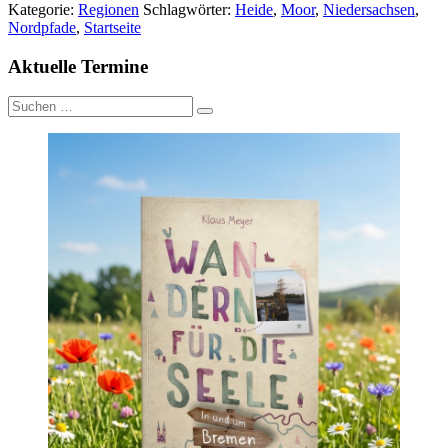
Kategorie:
Regionen
Schlagwörter:
Heide
,
Moor
,
Niedersachsen
,
Nordpfade
,
Startseite
Aktuelle Termine
Suche
nach: