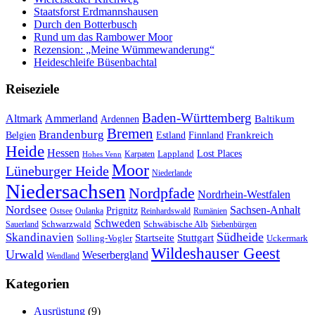
Staatsforst Erdmannshausen
Durch den Botterbusch
Rund um das Rambower Moor
Rezension: „Meine Wümmewanderung“
Heideschleife Büsenbachtal
Reiseziele
Baden-Württemberg
Ammerland
Altmark
Baltikum
Ardennen
Bremen
Brandenburg
Frankreich
Belgien
Estland
Finnland
Heide
Hessen
Lappland
Lost Places
Karpaten
Hohes Venn
Moor
Lüneburger Heide
Niederlande
Niedersachsen
Nordpfade
Nordrhein-Westfalen
Nordsee
Sachsen-Anhalt
Prignitz
Ostsee
Oulanka
Reinhardswald
Rumänien
Schweden
Schwarzwald
Schwäbische Alb
Sauerland
Siebenbürgen
Südheide
Skandinavien
Stuttgart
Startseite
Solling-Vogler
Uckermark
Wildeshauser Geest
Urwald
Weserbergland
Wendland
Kategorien
Ausrüstung
(9)