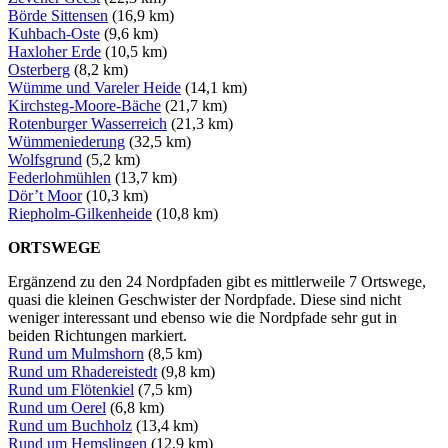
Börde Sittensen
(16,9 km)
Kuhbach-Oste
(9,6 km)
Haxloher Erde
(10,5 km)
Osterberg
(8,2 km)
Wümme und Vareler Heide
(14,1 km)
Kirchsteg-Moore-Bäche
(21,7 km)
Rotenburger Wasserreich
(21,3 km)
Wümmeniederung
(32,5 km)
Wolfsgrund
(5,2 km)
Federlohmühlen
(13,7 km)
Dör’t Moor
(10,3 km)
Riepholm-Gilkenheide
(10,8 km)
ORTSWEGE
Ergänzend zu den 24 Nordpfaden gibt es mittlerweile 7 Ortswege,
quasi die kleinen Geschwister der Nordpfade. Diese sind nicht
weniger interessant und ebenso wie die Nordpfade sehr gut in
beiden Richtungen markiert.
Rund um Mulmshorn
(8,5 km)
Rund um Rhadereistedt
(9,8 km)
Rund um Flötenkiel
(7,5 km)
Rund um Oerel
(6,8 km)
Rund um Buchholz
(13,4 km)
Rund um Hemslingen
(12,9 km)