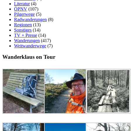
Literatur
(4)
ÖPNV
(107)
Pilgerwege
(5)
Radwanderungen
(8)
Regionen
(13)
Sonstiges
(14)
TV + Presse
(14)
Wanderungen
(417)
Weitwanderwege
(7)
Wanderklaus on Tour