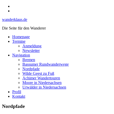
Skip
Instagram
to
YouTube
content
wanderklaus.de
Die Seite für den Wanderer
Homepage
Termine
Anmeldung
Newsletter
Navigation
Bremen
Bassumer Rundwanderwege
Nordpfade
Wilde Geest zu Fuß
Achimer Wandertouren
Moore in Niedersachsen
Urwälder in Niedersachsen
Profil
Kontakt
Nordpfade