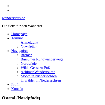
Skip
Instagram
to
YouTube
content
wanderklaus.de
Die Seite für den Wanderer
Homepage
Termine
Anmeldung
Newsletter
Navigation
Bremen
Bassumer Rundwanderwege
Nordpfade
Wilde Geest zu Fuß
Achimer Wandertouren
Moore in Niedersachsen
Urwälder in Niedersachsen
Profil
Kontakt
Ostetal (Nordpfade)