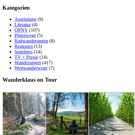
Kategorien
Ausrüstung
(9)
Literatur
(4)
ÖPNV
(107)
Pilgerwege
(5)
Radwanderungen
(8)
Regionen
(13)
Sonstiges
(14)
TV + Presse
(14)
Wanderungen
(417)
Weitwanderwege
(7)
Wanderklaus on Tour