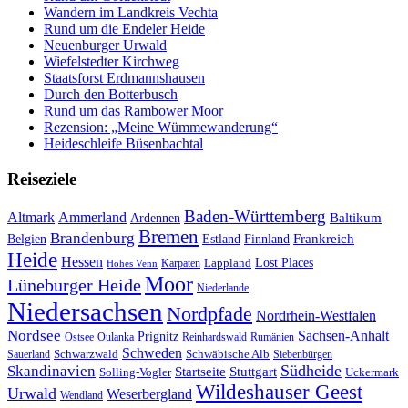
Wandern im Landkreis Vechta
Rund um die Endeler Heide
Neuenburger Urwald
Wiefelstedter Kirchweg
Staatsforst Erdmannshausen
Durch den Botterbusch
Rund um das Rambower Moor
Rezension: „Meine Wümmewanderung“
Heideschleife Büsenbachtal
Reiseziele
Baden-Württemberg
Ammerland
Altmark
Baltikum
Ardennen
Bremen
Brandenburg
Frankreich
Belgien
Estland
Finnland
Heide
Hessen
Lappland
Lost Places
Karpaten
Hohes Venn
Moor
Lüneburger Heide
Niederlande
Niedersachsen
Nordpfade
Nordrhein-Westfalen
Nordsee
Sachsen-Anhalt
Prignitz
Ostsee
Oulanka
Reinhardswald
Rumänien
Schweden
Schwarzwald
Schwäbische Alb
Sauerland
Siebenbürgen
Südheide
Skandinavien
Stuttgart
Startseite
Solling-Vogler
Uckermark
Wildeshauser Geest
Urwald
Weserbergland
Wendland