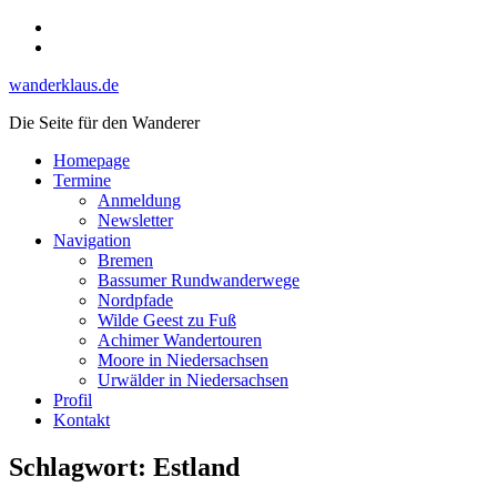
Skip
Instagram
to
YouTube
content
wanderklaus.de
Die Seite für den Wanderer
Homepage
Termine
Anmeldung
Newsletter
Navigation
Bremen
Bassumer Rundwanderwege
Nordpfade
Wilde Geest zu Fuß
Achimer Wandertouren
Moore in Niedersachsen
Urwälder in Niedersachsen
Profil
Kontakt
Schlagwort:
Estland