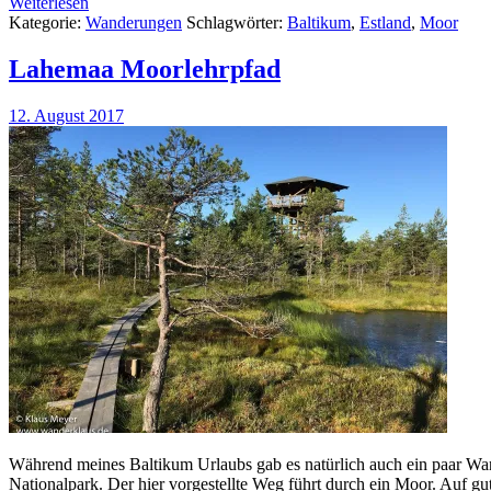
Weiterlesen
Kategorie:
Wanderungen
Schlagwörter:
Baltikum
,
Estland
,
Moor
Lahemaa Moorlehrpfad
12. August 2017
Während meines Baltikum Urlaubs gab es natürlich auch ein paar W
Nationalpark. Der hier vorgestellte Weg führt durch ein Moor. Auf 