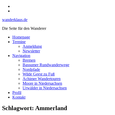
Skip
Instagram
to
YouTube
content
wanderklaus.de
Die Seite für den Wanderer
Homepage
Termine
Anmeldung
Newsletter
Navigation
Bremen
Bassumer Rundwanderwege
Nordpfade
Wilde Geest zu Fuß
Achimer Wandertouren
Moore in Niedersachsen
Urwälder in Niedersachsen
Profil
Kontakt
Schlagwort:
Ammerland