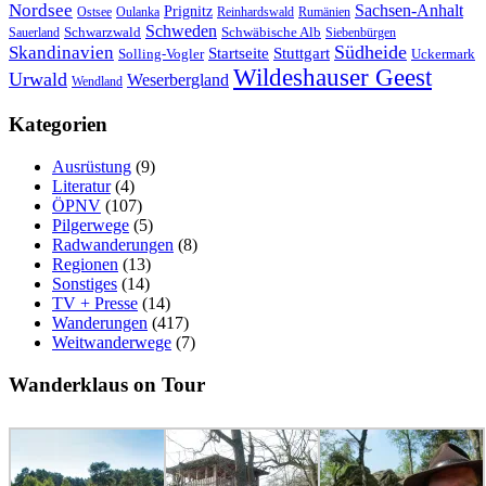
Nordsee
Sachsen-Anhalt
Prignitz
Ostsee
Oulanka
Reinhardswald
Rumänien
Schweden
Schwarzwald
Schwäbische Alb
Sauerland
Siebenbürgen
Südheide
Skandinavien
Stuttgart
Startseite
Solling-Vogler
Uckermark
Wildeshauser Geest
Urwald
Weserbergland
Wendland
Kategorien
Ausrüstung
(9)
Literatur
(4)
ÖPNV
(107)
Pilgerwege
(5)
Radwanderungen
(8)
Regionen
(13)
Sonstiges
(14)
TV + Presse
(14)
Wanderungen
(417)
Weitwanderwege
(7)
Wanderklaus on Tour