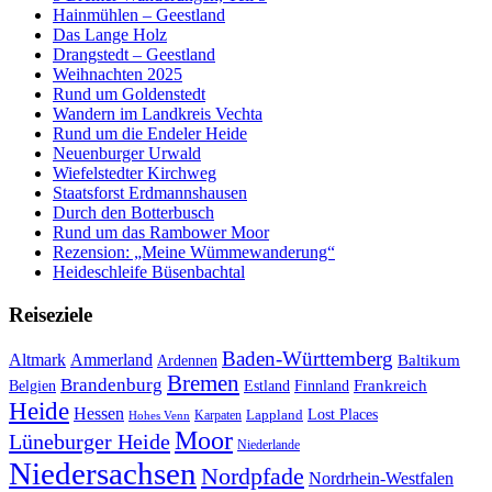
Hainmühlen – Geestland
Das Lange Holz
Drangstedt – Geestland
Weihnachten 2025
Rund um Goldenstedt
Wandern im Landkreis Vechta
Rund um die Endeler Heide
Neuenburger Urwald
Wiefelstedter Kirchweg
Staatsforst Erdmannshausen
Durch den Botterbusch
Rund um das Rambower Moor
Rezension: „Meine Wümmewanderung“
Heideschleife Büsenbachtal
Reiseziele
Baden-Württemberg
Ammerland
Altmark
Baltikum
Ardennen
Bremen
Brandenburg
Frankreich
Belgien
Estland
Finnland
Heide
Hessen
Lappland
Lost Places
Karpaten
Hohes Venn
Moor
Lüneburger Heide
Niederlande
Niedersachsen
Nordpfade
Nordrhein-Westfalen