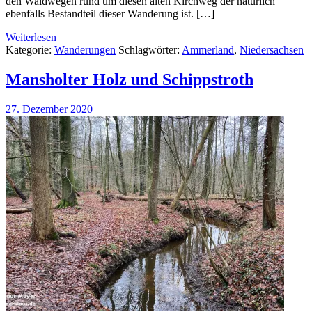
den Waldwegen rund um diesen alten Kirchweg der natürlich
ebenfalls Bestandteil dieser Wanderung ist. […]
Weiterlesen
Kategorie:
Wanderungen
Schlagwörter:
Ammerland
,
Niedersachsen
Mansholter Holz und Schippstroth
27. Dezember 2020