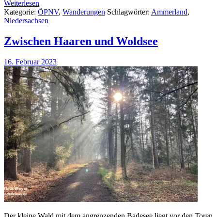
Weiterlesen
Kategorie:
ÖPNV
,
Wanderungen
Schlagwörter:
Ammerland
,
Niedersachsen
Zwischen Haaren und Woldsee
16. Februar 2023
Der kleine Wald mit dem angrenzenden Badesee liegt vor den Toren