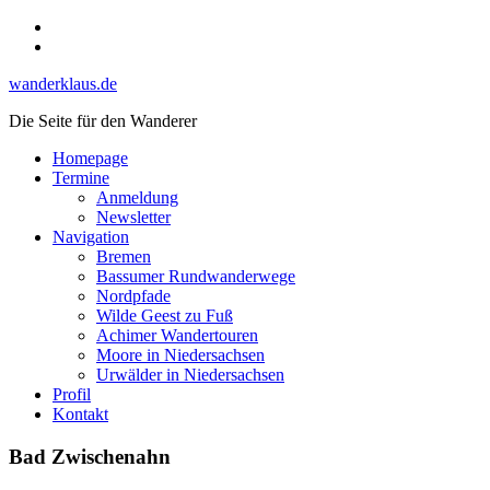
Skip
Instagram
to
YouTube
content
wanderklaus.de
Die Seite für den Wanderer
Homepage
Termine
Anmeldung
Newsletter
Navigation
Bremen
Bassumer Rundwanderwege
Nordpfade
Wilde Geest zu Fuß
Achimer Wandertouren
Moore in Niedersachsen
Urwälder in Niedersachsen
Profil
Kontakt
Bad Zwischenahn