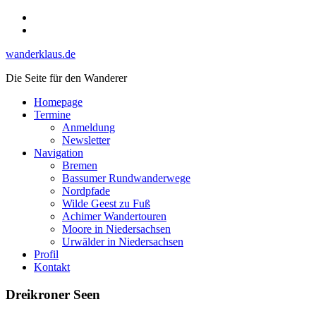
Skip
Instagram
to
YouTube
content
wanderklaus.de
Die Seite für den Wanderer
Homepage
Termine
Anmeldung
Newsletter
Navigation
Bremen
Bassumer Rundwanderwege
Nordpfade
Wilde Geest zu Fuß
Achimer Wandertouren
Moore in Niedersachsen
Urwälder in Niedersachsen
Profil
Kontakt
Dreikroner Seen