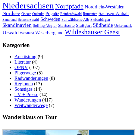
Niedersachsen
Nordpfade
Nordrhein-Westfalen
Nordsee
Sachsen-Anhalt
Prignitz
Ostsee
Oulanka
Reinhardswald
Rumänien
Schweden
Schwarzwald
Schwäbische Alb
Sauerland
Siebenbürgen
Südheide
Skandinavien
Stuttgart
Startseite
Solling-Vogler
Uckermark
Wildeshauser Geest
Urwald
Weserbergland
Wendland
Kategorien
Ausrüstung
(9)
Literatur
(4)
ÖPNV
(107)
Pilgerwege
(5)
Radwanderungen
(8)
Regionen
(13)
Sonstiges
(14)
TV + Presse
(14)
Wanderungen
(417)
Weitwanderwege
(7)
Wanderklaus on Tour