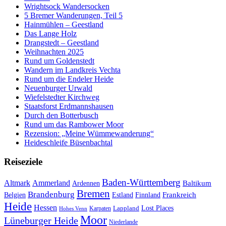
Wrightsock Wandersocken
5 Bremer Wanderungen, Teil 5
Hainmühlen – Geestland
Das Lange Holz
Drangstedt – Geestland
Weihnachten 2025
Rund um Goldenstedt
Wandern im Landkreis Vechta
Rund um die Endeler Heide
Neuenburger Urwald
Wiefelstedter Kirchweg
Staatsforst Erdmannshausen
Durch den Botterbusch
Rund um das Rambower Moor
Rezension: „Meine Wümmewanderung“
Heideschleife Büsenbachtal
Reiseziele
Baden-Württemberg
Ammerland
Altmark
Baltikum
Ardennen
Bremen
Brandenburg
Frankreich
Belgien
Estland
Finnland
Heide
Hessen
Lappland
Lost Places
Karpaten
Hohes Venn
Moor
Lüneburger Heide
Niederlande