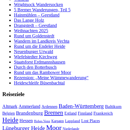
Wrightsock Wandersocken
5 Bremer Wanderungen, Teil 5
Hainmühlen – Geestland
Das Lange Holz
Drangstedt – Geestland
Weihnachten 2025
Rund um Goldenstedt
Wandern im Landkreis Vechta
Rund um die Endeler Heide
Neuenburger Urwald
Wiefelstedter Kirchweg
Staatsforst Erdmannshausen
Durch den Botterbusch
Rund um das Rambower Moor
Rezension: „Meine Wümmewanderung“
Heideschleife Büsenbachtal
Reiseziele
Baden-Württemberg
Ammerland
Altmark
Baltikum
Ardennen
Bremen
Brandenburg
Frankreich
Belgien
Estland
Finnland
Heide
Hessen
Lappland
Lost Places
Karpaten
Hohes Venn
Moor
Lüneburger Heide
Niederlande