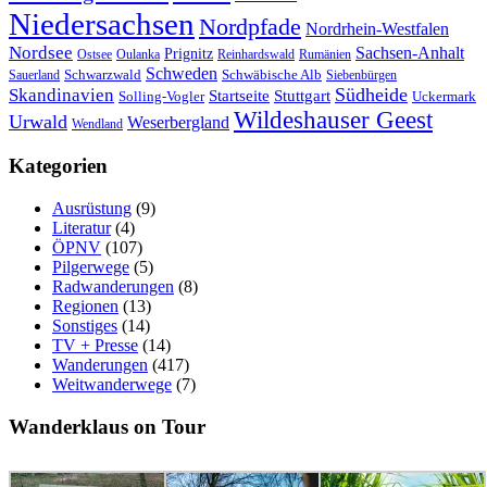
Niedersachsen
Nordpfade
Nordrhein-Westfalen
Nordsee
Sachsen-Anhalt
Prignitz
Ostsee
Oulanka
Reinhardswald
Rumänien
Schweden
Schwarzwald
Schwäbische Alb
Sauerland
Siebenbürgen
Südheide
Skandinavien
Stuttgart
Startseite
Solling-Vogler
Uckermark
Wildeshauser Geest
Urwald
Weserbergland
Wendland
Kategorien
Ausrüstung
(9)
Literatur
(4)
ÖPNV
(107)
Pilgerwege
(5)
Radwanderungen
(8)
Regionen
(13)
Sonstiges
(14)
TV + Presse
(14)
Wanderungen
(417)
Weitwanderwege
(7)
Wanderklaus on Tour