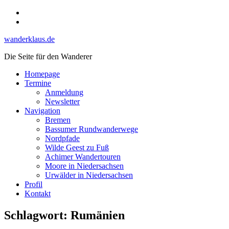
Skip
Instagram
to
YouTube
content
wanderklaus.de
Die Seite für den Wanderer
Homepage
Termine
Anmeldung
Newsletter
Navigation
Bremen
Bassumer Rundwanderwege
Nordpfade
Wilde Geest zu Fuß
Achimer Wandertouren
Moore in Niedersachsen
Urwälder in Niedersachsen
Profil
Kontakt
Schlagwort:
Rumänien