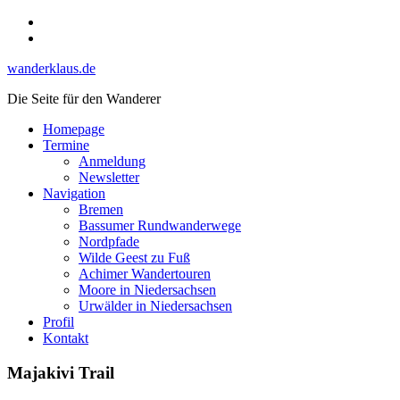
Skip
Instagram
to
YouTube
content
wanderklaus.de
Die Seite für den Wanderer
Homepage
Termine
Anmeldung
Newsletter
Navigation
Bremen
Bassumer Rundwanderwege
Nordpfade
Wilde Geest zu Fuß
Achimer Wandertouren
Moore in Niedersachsen
Urwälder in Niedersachsen
Profil
Kontakt
Majakivi Trail