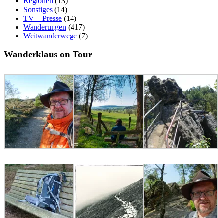
Regionen
(13)
Sonstiges
(14)
TV + Presse
(14)
Wanderungen
(417)
Weitwanderwege
(7)
Wanderklaus on Tour