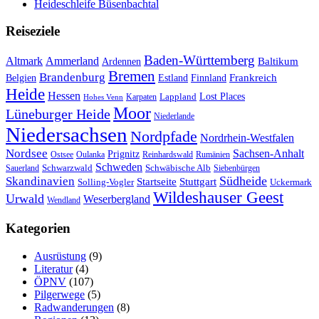
Heideschleife Büsenbachtal
Reiseziele
Baden-Württemberg
Ammerland
Altmark
Baltikum
Ardennen
Bremen
Brandenburg
Frankreich
Belgien
Estland
Finnland
Heide
Hessen
Lappland
Lost Places
Karpaten
Hohes Venn
Moor
Lüneburger Heide
Niederlande
Niedersachsen
Nordpfade
Nordrhein-Westfalen
Nordsee
Sachsen-Anhalt
Prignitz
Ostsee
Oulanka
Reinhardswald
Rumänien
Schweden
Schwarzwald
Schwäbische Alb
Sauerland
Siebenbürgen
Südheide
Skandinavien
Stuttgart
Startseite
Solling-Vogler
Uckermark
Wildeshauser Geest
Urwald
Weserbergland
Wendland
Kategorien
Ausrüstung
(9)
Literatur
(4)
ÖPNV
(107)
Pilgerwege
(5)
Radwanderungen
(8)