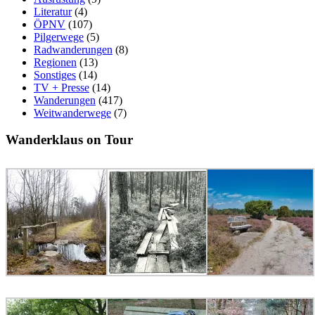
Literatur
(4)
ÖPNV
(107)
Pilgerwege
(5)
Radwanderungen
(8)
Regionen
(13)
Sonstiges
(14)
TV + Presse
(14)
Wanderungen
(417)
Weitwanderwege
(7)
Wanderklaus on Tour