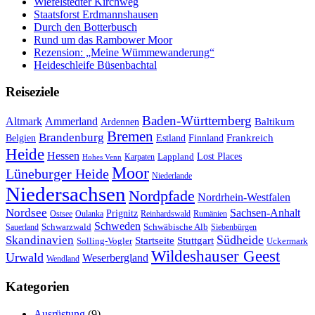
Wiefelstedter Kirchweg
Staatsforst Erdmannshausen
Durch den Botterbusch
Rund um das Rambower Moor
Rezension: „Meine Wümmewanderung“
Heideschleife Büsenbachtal
Reiseziele
Baden-Württemberg
Ammerland
Altmark
Baltikum
Ardennen
Bremen
Brandenburg
Frankreich
Belgien
Estland
Finnland
Heide
Hessen
Lappland
Lost Places
Karpaten
Hohes Venn
Moor
Lüneburger Heide
Niederlande
Niedersachsen
Nordpfade
Nordrhein-Westfalen
Nordsee
Sachsen-Anhalt
Prignitz
Ostsee
Oulanka
Reinhardswald
Rumänien
Schweden
Schwarzwald
Schwäbische Alb
Sauerland
Siebenbürgen
Südheide
Skandinavien
Stuttgart
Startseite
Solling-Vogler
Uckermark
Wildeshauser Geest
Urwald
Weserbergland
Wendland
Kategorien
Ausrüstung
(9)