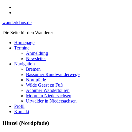
Skip
Instagram
to
YouTube
content
wanderklaus.de
Die Seite für den Wanderer
Homepage
Termine
Anmeldung
Newsletter
Navigation
Bremen
Bassumer Rundwanderwege
Nordpfade
Wilde Geest zu Fuß
Achimer Wandertouren
Moore in Niedersachsen
Urwälder in Niedersachsen
Profil
Kontakt
Hinzel (Nordpfade)