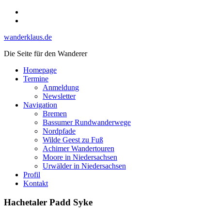
Skip
Instagram
to
YouTube
content
wanderklaus.de
Die Seite für den Wanderer
Homepage
Termine
Anmeldung
Newsletter
Navigation
Bremen
Bassumer Rundwanderwege
Nordpfade
Wilde Geest zu Fuß
Achimer Wandertouren
Moore in Niedersachsen
Urwälder in Niedersachsen
Profil
Kontakt
Hachetaler Padd Syke