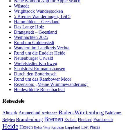
Neue Komoot App für Apple Watch
Wilstedt
Wrightsock Wandersocken
5 Bremer Wanderungen, Teil 5
Hainmühlen – Geestland
Das Lange Holz
Drangstedt – Geestland
Weihnachten 2025
Rund um Goldenstedt
Wandern im Landkreis Vechta
Rund um die Endeler Heide
Neuenburger Urwald
Wiefelstedter Kirchweg
Staatsforst Erdmannshausen
Durch den Botterbusch
Rund um das Rambower Moor
Rezension: „Meine Wümmewanderung“
Heideschleife Büsenbachtal
Reiseziele
Baden-Württemberg
Ammerland
Altmark
Baltikum
Ardennen
Bremen
Brandenburg
Frankreich
Belgien
Estland
Finnland
Heide
Hessen
Lappland
Lost Places
Karpaten
Hohes Venn