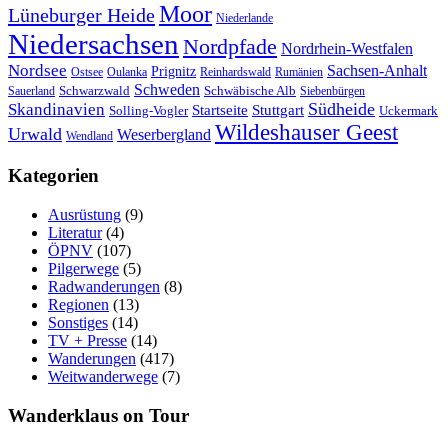
Moor
Lüneburger Heide
Niederlande
Niedersachsen
Nordpfade
Nordrhein-Westfalen
Nordsee
Sachsen-Anhalt
Prignitz
Ostsee
Oulanka
Reinhardswald
Rumänien
Schweden
Schwarzwald
Schwäbische Alb
Sauerland
Siebenbürgen
Südheide
Skandinavien
Stuttgart
Startseite
Solling-Vogler
Uckermark
Wildeshauser Geest
Urwald
Weserbergland
Wendland
Kategorien
Ausrüstung
(9)
Literatur
(4)
ÖPNV
(107)
Pilgerwege
(5)
Radwanderungen
(8)
Regionen
(13)
Sonstiges
(14)
TV + Presse
(14)
Wanderungen
(417)
Weitwanderwege
(7)
Wanderklaus on Tour