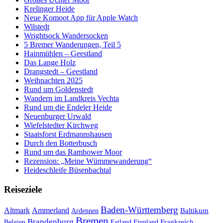
Krelinger Heide
Neue Komoot App für Apple Watch
Wilstedt
Wrightsock Wandersocken
5 Bremer Wanderungen, Teil 5
Hainmühlen – Geestland
Das Lange Holz
Drangstedt – Geestland
Weihnachten 2025
Rund um Goldenstedt
Wandern im Landkreis Vechta
Rund um die Endeler Heide
Neuenburger Urwald
Wiefelstedter Kirchweg
Staatsforst Erdmannshausen
Durch den Botterbusch
Rund um das Rambower Moor
Rezension: „Meine Wümmewanderung“
Heideschleife Büsenbachtal
Reiseziele
Baden-Württemberg
Ammerland
Altmark
Baltikum
Ardennen
Bremen
Brandenburg
Frankreich
Belgien
Estland
Finnland