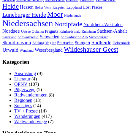
Heide
Hessen
Lappland
Lost Places
Karpaten
Hohes Venn
Moor
Lüneburger Heide
Niederlande
Niedersachsen
Nordpfade
Nordrhein-Westfalen
Nordsee
Sachsen-Anhalt
Prignitz
Ostsee
Oulanka
Reinhardswald
Rumänien
Schweden
Schwarzwald
Schwäbische Alb
Sauerland
Siebenbürgen
Südheide
Skandinavien
Stuttgart
Startseite
Solling-Vogler
Uckermark
Wildeshauser Geest
Urwald
Weserbergland
Wendland
Kategorien
Ausrüstung
(9)
Literatur
(4)
ÖPNV
(107)
Pilgerwege
(5)
Radwanderungen
(8)
Regionen
(13)
Sonstiges
(14)
TV + Presse
(14)
Wanderungen
(417)
Weitwanderwege
(7)