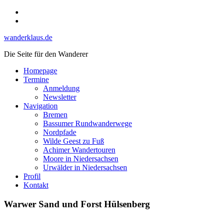
Skip
Instagram
to
YouTube
content
wanderklaus.de
Die Seite für den Wanderer
Homepage
Termine
Anmeldung
Newsletter
Navigation
Bremen
Bassumer Rundwanderwege
Nordpfade
Wilde Geest zu Fuß
Achimer Wandertouren
Moore in Niedersachsen
Urwälder in Niedersachsen
Profil
Kontakt
Warwer Sand und Forst Hülsenberg