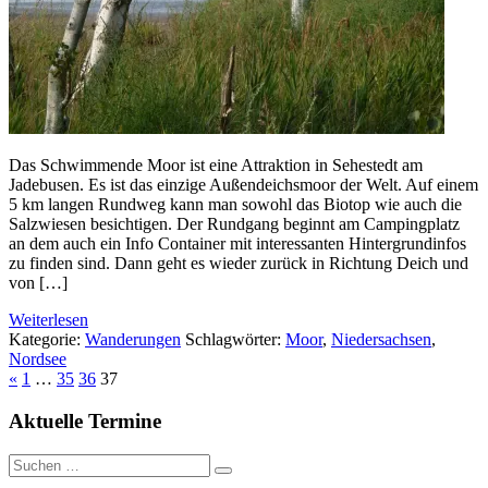
Das Schwimmende Moor ist eine Attraktion in Sehestedt am
Jadebusen. Es ist das einzige Außendeichsmoor der Welt. Auf einem
5 km langen Rundweg kann man sowohl das Biotop wie auch die
Salzwiesen besichtigen. Der Rundgang beginnt am Campingplatz
an dem auch ein Info Container mit interessanten Hintergrundinfos
zu finden sind. Dann geht es wieder zurück in Richtung Deich und
von […]
Weiterlesen
Kategorie:
Wanderungen
Schlagwörter:
Moor
,
Niedersachsen
,
Nordsee
«
1
…
35
36
37
Aktuelle Termine
Suche
nach: