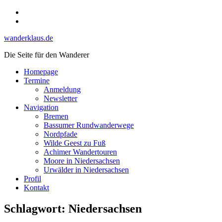
Skip
Instagram
to
YouTube
content
wanderklaus.de
Die Seite für den Wanderer
Homepage
Termine
Anmeldung
Newsletter
Navigation
Bremen
Bassumer Rundwanderwege
Nordpfade
Wilde Geest zu Fuß
Achimer Wandertouren
Moore in Niedersachsen
Urwälder in Niedersachsen
Profil
Kontakt
Schlagwort:
Niedersachsen