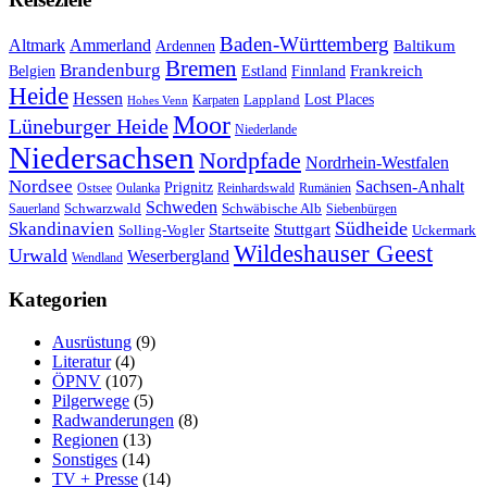
Baden-Württemberg
Ammerland
Altmark
Baltikum
Ardennen
Bremen
Brandenburg
Frankreich
Belgien
Estland
Finnland
Heide
Hessen
Lappland
Lost Places
Karpaten
Hohes Venn
Moor
Lüneburger Heide
Niederlande
Niedersachsen
Nordpfade
Nordrhein-Westfalen
Nordsee
Sachsen-Anhalt
Prignitz
Ostsee
Oulanka
Reinhardswald
Rumänien
Schweden
Schwarzwald
Schwäbische Alb
Sauerland
Siebenbürgen
Südheide
Skandinavien
Stuttgart
Startseite
Solling-Vogler
Uckermark
Wildeshauser Geest
Urwald
Weserbergland
Wendland
Kategorien
Ausrüstung
(9)
Literatur
(4)
ÖPNV
(107)
Pilgerwege
(5)
Radwanderungen
(8)
Regionen
(13)
Sonstiges
(14)
TV + Presse
(14)