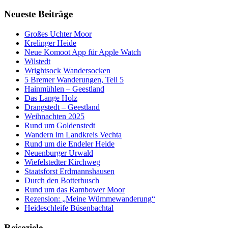
Neueste Beiträge
Großes Uchter Moor
Krelinger Heide
Neue Komoot App für Apple Watch
Wilstedt
Wrightsock Wandersocken
5 Bremer Wanderungen, Teil 5
Hainmühlen – Geestland
Das Lange Holz
Drangstedt – Geestland
Weihnachten 2025
Rund um Goldenstedt
Wandern im Landkreis Vechta
Rund um die Endeler Heide
Neuenburger Urwald
Wiefelstedter Kirchweg
Staatsforst Erdmannshausen
Durch den Botterbusch
Rund um das Rambower Moor
Rezension: „Meine Wümmewanderung“
Heideschleife Büsenbachtal
Reiseziele