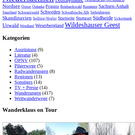
Nordsee
Sachsen-Anhalt
Prignitz
Ostsee
Oulanka
Reinhardswald
Rumänien
Schweden
Schwarzwald
Schwäbische Alb
Sauerland
Siebenbürgen
Südheide
Skandinavien
Stuttgart
Startseite
Solling-Vogler
Uckermark
Wildeshauser Geest
Urwald
Weserbergland
Wendland
Kategorien
Ausrüstung
(9)
Literatur
(4)
ÖPNV
(107)
Pilgerwege
(5)
Radwanderungen
(8)
Regionen
(13)
Sonstiges
(14)
TV + Presse
(14)
Wanderungen
(417)
Weitwanderwege
(7)
Wanderklaus on Tour