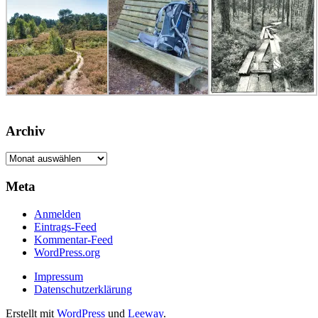
Archiv
Archiv
Meta
Anmelden
Eintrags-Feed
Kommentar-Feed
WordPress.org
Impressum
Datenschutzerklärung
Erstellt mit
WordPress
und
Leeway
.