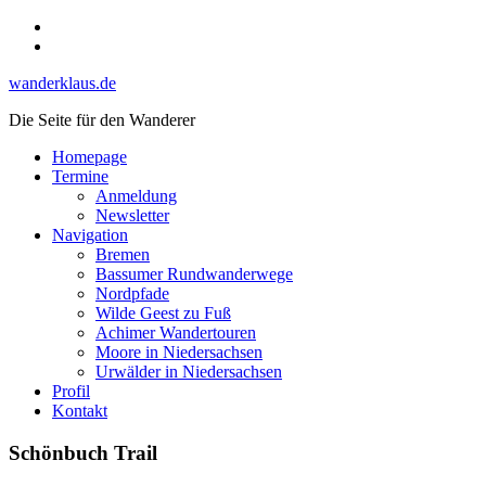
Skip
Instagram
to
YouTube
content
wanderklaus.de
Die Seite für den Wanderer
Homepage
Termine
Anmeldung
Newsletter
Navigation
Bremen
Bassumer Rundwanderwege
Nordpfade
Wilde Geest zu Fuß
Achimer Wandertouren
Moore in Niedersachsen
Urwälder in Niedersachsen
Profil
Kontakt
Schönbuch Trail