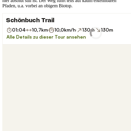
hier absolut still ist. Der Weg führt teils auf kaum erkennbaren
Pfaden, u.a. vorbei an obigem Biotop.