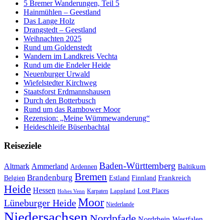
5 Bremer Wanderungen, Teil 5
Hainmühlen – Geestland
Das Lange Holz
Drangstedt – Geestland
Weihnachten 2025
Rund um Goldenstedt
Wandern im Landkreis Vechta
Rund um die Endeler Heide
Neuenburger Urwald
Wiefelstedter Kirchweg
Staatsforst Erdmannshausen
Durch den Botterbusch
Rund um das Rambower Moor
Rezension: „Meine Wümmewanderung“
Heideschleife Büsenbachtal
Reiseziele
Baden-Württemberg
Ammerland
Altmark
Baltikum
Ardennen
Bremen
Brandenburg
Frankreich
Belgien
Estland
Finnland
Heide
Hessen
Lappland
Lost Places
Karpaten
Hohes Venn
Moor
Lüneburger Heide
Niederlande
Niedersachsen
Nordpfade
Nordrhein-Westfalen