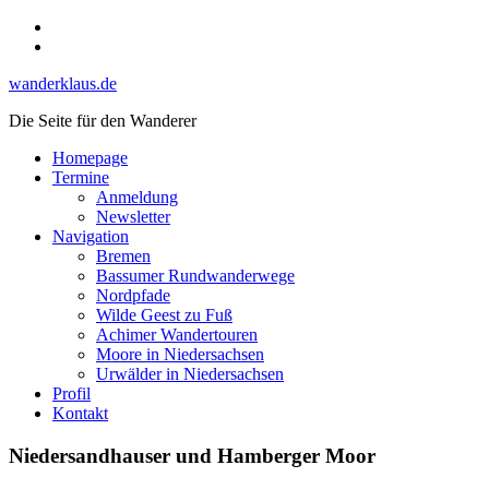
Skip
Instagram
to
YouTube
content
wanderklaus.de
Die Seite für den Wanderer
Homepage
Termine
Anmeldung
Newsletter
Navigation
Bremen
Bassumer Rundwanderwege
Nordpfade
Wilde Geest zu Fuß
Achimer Wandertouren
Moore in Niedersachsen
Urwälder in Niedersachsen
Profil
Kontakt
Niedersandhauser und Hamberger Moor