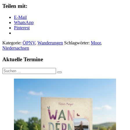
Teilen mit:
E-Mail
WhatsApp
Pinterest
Kategorie:
ÖPNV
,
Wanderungen
Schlagwörter:
Moor
,
Niedersachsen
Aktuelle Termine
Suche
nach: