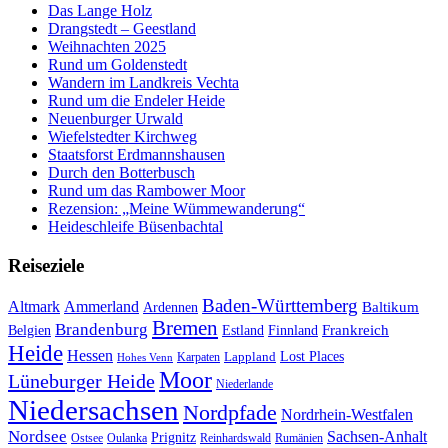
Das Lange Holz
Drangstedt – Geestland
Weihnachten 2025
Rund um Goldenstedt
Wandern im Landkreis Vechta
Rund um die Endeler Heide
Neuenburger Urwald
Wiefelstedter Kirchweg
Staatsforst Erdmannshausen
Durch den Botterbusch
Rund um das Rambower Moor
Rezension: „Meine Wümmewanderung“
Heideschleife Büsenbachtal
Reiseziele
Baden-Württemberg
Ammerland
Altmark
Baltikum
Ardennen
Bremen
Brandenburg
Frankreich
Belgien
Estland
Finnland
Heide
Hessen
Lappland
Lost Places
Karpaten
Hohes Venn
Moor
Lüneburger Heide
Niederlande
Niedersachsen
Nordpfade
Nordrhein-Westfalen
Nordsee
Sachsen-Anhalt
Prignitz
Ostsee
Oulanka
Reinhardswald
Rumänien