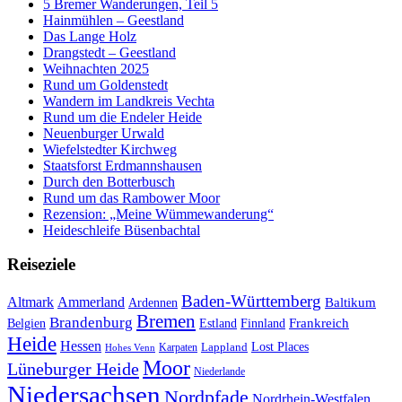
5 Bremer Wanderungen, Teil 5
Hainmühlen – Geestland
Das Lange Holz
Drangstedt – Geestland
Weihnachten 2025
Rund um Goldenstedt
Wandern im Landkreis Vechta
Rund um die Endeler Heide
Neuenburger Urwald
Wiefelstedter Kirchweg
Staatsforst Erdmannshausen
Durch den Botterbusch
Rund um das Rambower Moor
Rezension: „Meine Wümmewanderung“
Heideschleife Büsenbachtal
Reiseziele
Baden-Württemberg
Ammerland
Altmark
Baltikum
Ardennen
Bremen
Brandenburg
Frankreich
Belgien
Estland
Finnland
Heide
Hessen
Lappland
Lost Places
Karpaten
Hohes Venn
Moor
Lüneburger Heide
Niederlande
Niedersachsen
Nordpfade
Nordrhein-Westfalen