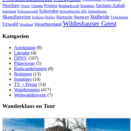
Nordsee
Sachsen-Anhalt
Prignitz
Ostsee
Oulanka
Reinhardswald
Rumänien
Schweden
Schwarzwald
Schwäbische Alb
Sauerland
Siebenbürgen
Südheide
Skandinavien
Stuttgart
Startseite
Solling-Vogler
Uckermark
Wildeshauser Geest
Urwald
Weserbergland
Wendland
Kategorien
Ausrüstung
(9)
Literatur
(4)
ÖPNV
(107)
Pilgerwege
(5)
Radwanderungen
(8)
Regionen
(13)
Sonstiges
(14)
TV + Presse
(14)
Wanderungen
(417)
Weitwanderwege
(7)
Wanderklaus on Tour