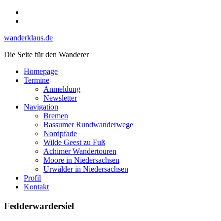
Skip
Instagram
to
YouTube
content
wanderklaus.de
Die Seite für den Wanderer
Homepage
Termine
Anmeldung
Newsletter
Navigation
Bremen
Bassumer Rundwanderwege
Nordpfade
Wilde Geest zu Fuß
Achimer Wandertouren
Moore in Niedersachsen
Urwälder in Niedersachsen
Profil
Kontakt
Fedderwardersiel