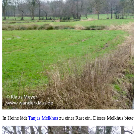
In Heine lädt
Tanjas Melkhus
zu einer Rast ein. Dieses Melkhus biete