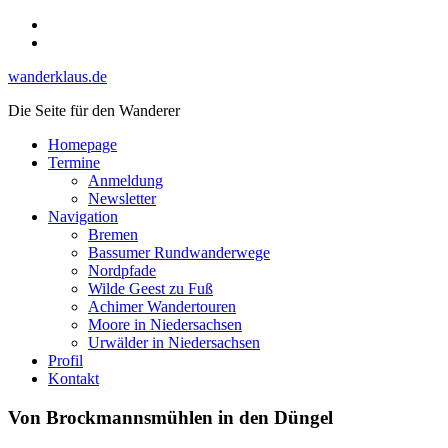
Skip
Instagram
to
YouTube
content
wanderklaus.de
Die Seite für den Wanderer
Homepage
Termine
Anmeldung
Newsletter
Navigation
Bremen
Bassumer Rundwanderwege
Nordpfade
Wilde Geest zu Fuß
Achimer Wandertouren
Moore in Niedersachsen
Urwälder in Niedersachsen
Profil
Kontakt
Von Brockmannsmühlen in den Düngel