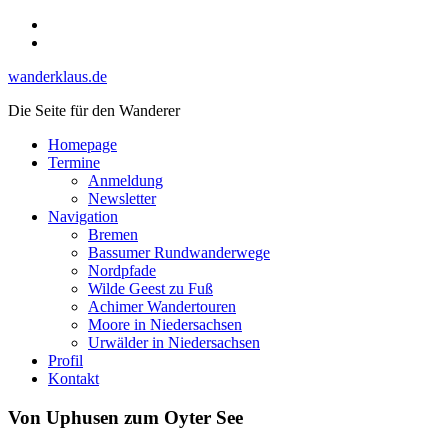
Skip
Instagram
to
YouTube
content
wanderklaus.de
Die Seite für den Wanderer
Homepage
Termine
Anmeldung
Newsletter
Navigation
Bremen
Bassumer Rundwanderwege
Nordpfade
Wilde Geest zu Fuß
Achimer Wandertouren
Moore in Niedersachsen
Urwälder in Niedersachsen
Profil
Kontakt
Von Uphusen zum Oyter See