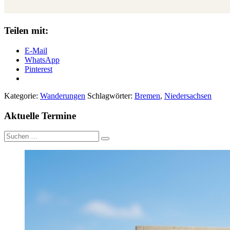
Teilen mit:
E-Mail
WhatsApp
Pinterest
Kategorie:
Wanderungen
Schlagwörter:
Bremen
,
Niedersachsen
Aktuelle Termine
Suche
nach: