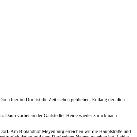
ch hier im Dorf ist die Zeit stehen geblieben. Entlang der alten
n. Dann vorbei an der Garlstedter Heide wieder zurück nach
 Dorf. Am Biolandhof Meyenburg erreichen wir die Hauptstraße und
undert zurück datiert und dem Dorf seinen Namen gegeben hat. Leider