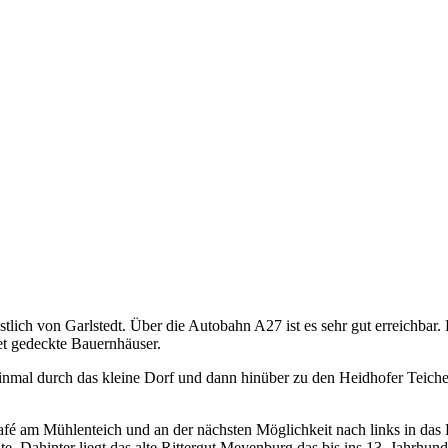
h von Garlstedt. Über die Autobahn A27 ist es sehr gut erreichbar. Do
eet gedeckte Bauernhäuser.
nmal durch das kleine Dorf und dann hinüber zu den Heidhofer Teiche
é am Mühlenteich und an der nächsten Möglichkeit nach links in das
ite. Dahinter liegt das alte Rittergut Meyenburg das bis ins 13. Jahrh