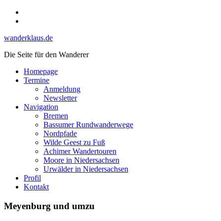
Skip
Instagram
to
YouTube
content
wanderklaus.de
Die Seite für den Wanderer
Homepage
Termine
Anmeldung
Newsletter
Navigation
Bremen
Bassumer Rundwanderwege
Nordpfade
Wilde Geest zu Fuß
Achimer Wandertouren
Moore in Niedersachsen
Urwälder in Niedersachsen
Profil
Kontakt
Meyenburg und umzu