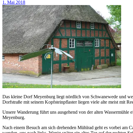
1. Mai 2018
Das kleine Dorf Meyenburg liegt nördlich von Schwanewede und westlic
Dorfstraße mit seinem Kopfsteinpflaster liegen viele alte meist mit R
Unsere Wanderung führt uns ausgehend von der alten Wassermühle ei
Meyenburg.
Nach einem Besuch am sich drehenden Mühlrad geht es vorbei am Caf
wenden uns nach links. Wenig später ein altes Tor auf der rechten Se