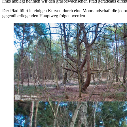
links abbiegt nehmen wir den grasbewachsenen Pfad geradeaus direkt
Der Pfad führt in einigen Kurven durch eine Moorlandschaft die j
gegenüberliegenden Hauptweg folgen werden.