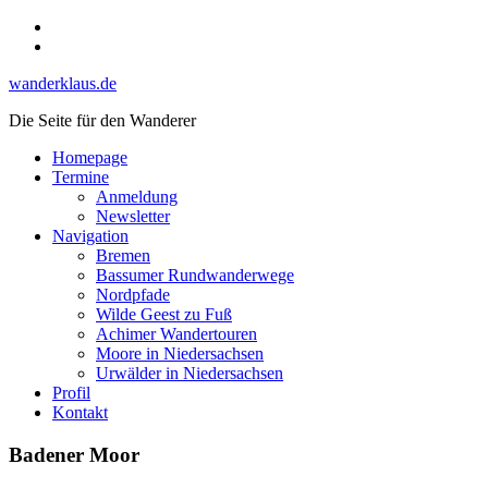
Skip
Instagram
to
YouTube
content
wanderklaus.de
Die Seite für den Wanderer
Homepage
Termine
Anmeldung
Newsletter
Navigation
Bremen
Bassumer Rundwanderwege
Nordpfade
Wilde Geest zu Fuß
Achimer Wandertouren
Moore in Niedersachsen
Urwälder in Niedersachsen
Profil
Kontakt
Badener Moor