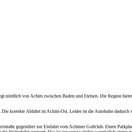
liegt nördlich von Achim zwischen Baden und Etelsen. Die Region biet
 Die korrekte Abfahrt ist Achim-Ost. Leider ist die Autobahn dadurc
rstraße gegenüber zur Einfahrt vom Achimer Golfclub. Einen Parkplatz gi
 die Weiterfahrt gesperrt. Das ist gut sonst würden womöglich einige n