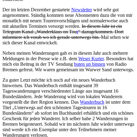
Der im letzten Dezember gestartete
Newsletter
wird sehr gut
angenommen. Ständig kommen neue Abonnenten dazu die von mir
monatlich mit neuen Tourenvorschlägen und normalerweise auch
mit aktuellen Terminen versorgt werden.
In diesem Jahr ist ein
Telegram Kanal „Wanderklaus on Tou
r
“ dazugekommen. Dort
informiere ich vorab wo ich gerade unterwegs bin.
Mal sehen wie
sich dieser Kanal entwickelt.
Neben meinen Wanderungen gab es in diesem Jahr auch mehrere
Meldungen in der Presse wie z.B. dem
Weser Kurier
. Besonders hat
mich ein Beitrag in der TV Sendung
buten un binnen
von Radio
Bremen gefreut. Wir waren gemeinsam im Warwer Sand unterwegs.
Zu guter Letzt möchte ich noch auf ein neues Wanderbuch
hinweisen. Das Wanderbuch enthält insgesamt 39
Tageswanderungen verschiedenster Länge aus insgesamt 16
Bundesländern. Jede Wanderung wird von lokalen Wanderern
vorgestellt die ihre Region kennen. Das
Wanderbuch
ist unter dem
Titel „Unterwegs auf den schönsten Tagestouren in 16
Bundesländern“ ab sofort im Buchhandel erhältlich und ein schönes
Geschenk für jeden Wanderer. Ich selber habe 2 Wanderungen in
Bremen beigesteuert. Sobald wir im nächsten Jahr wieder unterwegs
sind werde ich ein Exemplar unter den Teilnehmern meiner
Wanderungen verlosen.