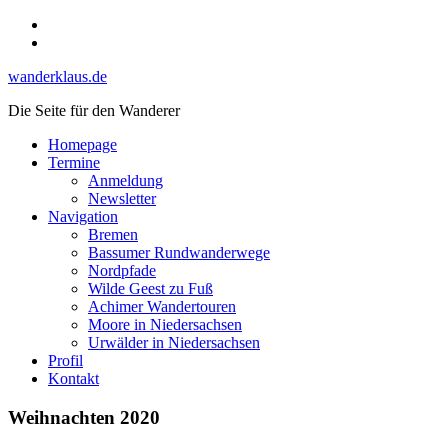
Skip
Instagram
to
YouTube
content
wanderklaus.de
Die Seite für den Wanderer
Homepage
Termine
Anmeldung
Newsletter
Navigation
Bremen
Bassumer Rundwanderwege
Nordpfade
Wilde Geest zu Fuß
Achimer Wandertouren
Moore in Niedersachsen
Urwälder in Niedersachsen
Profil
Kontakt
Weihnachten 2020