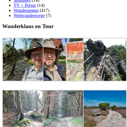
Sonstiges
(14)
TV + Presse
(14)
Wanderungen
(417)
Weitwanderwege
(7)
Wanderklaus on Tour