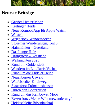
Neueste Beiträge
Großes Uchter Moor
Krelinger Heide
Neue Komoot App für Apple Watch
Wilstedt
Wrightsock Wandersocken
5 Bremer Wanderungen, Teil 5
Hainmühlen – Geestland
Das Lange Holz
Drangstedt – Geestland
Weihnachten 2025
Rund um Goldenstedt
Wandern im Landkreis Vechta
Rund um die Endeler Heide
Neuenburger Urwald
Wiefelstedter Kirchweg
Staatsforst Erdmannshausen
Durch den Botterbusch
Rund um das Rambower Moor
Rezension: „Meine Wümmewanderung“
Heideschleife Büsenbachtal