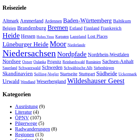
Reiseziele
Baden-Württemberg
Ammerland
Altmark
Baltikum
Ardennen
Bremen
Brandenburg
Frankreich
Belgien
Estland
Finnland
Heide
Hessen
Lappland
Lost Places
Karpaten
Hohes Venn
Moor
Lüneburger Heide
Niederlande
Niedersachsen
Nordpfade
Nordrhein-Westfalen
Nordsee
Sachsen-Anhalt
Prignitz
Ostsee
Oulanka
Reinhardswald
Rumänien
Schweden
Schwarzwald
Schwäbische Alb
Sauerland
Siebenbürgen
Südheide
Skandinavien
Stuttgart
Startseite
Solling-Vogler
Uckermark
Wildeshauser Geest
Urwald
Weserbergland
Wendland
Kategorien
Ausrüstung
(9)
Literatur
(4)
ÖPNV
(107)
Pilgerwege
(5)
Radwanderungen
(8)
Regionen
(13)