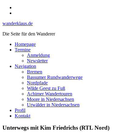
Skip
Instagram
to
YouTube
content
wanderklaus.de
Die Seite für den Wanderer
Homepage
Termine
Anmeldung
Newsletter
Navigation
Bremen
Bassumer Rundwanderwege
Nordpfade
Wilde Geest zu Fuß
Achimer Wandertouren
Moore in Niedersachsen
Urwälder in Niedersachsen
Profil
Kontakt
Unterwegs mit Kim Friedrichs (RTL Nord)