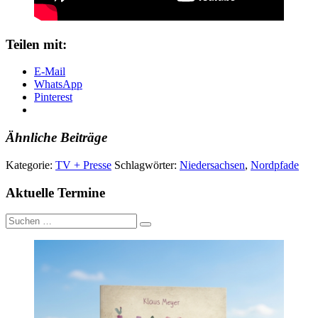
Teilen mit:
E-Mail
WhatsApp
Pinterest
Ähnliche Beiträge
Kategorie:
TV + Presse
Schlagwörter:
Niedersachsen
,
Nordpfade
Aktuelle Termine
Suche
nach: