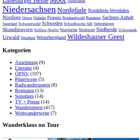
Lüneburger Heide
Niederlande
Niedersachsen
Nordpfade
Nordrhein-Westfalen
Nordsee
Sachsen-Anhalt
Prignitz
Ostsee
Oulanka
Reinhardswald
Rumänien
Schweden
Schwarzwald
Schwäbische Alb
Sauerland
Siebenbürgen
Südheide
Skandinavien
Stuttgart
Startseite
Solling-Vogler
Uckermark
Wildeshauser Geest
Urwald
Weserbergland
Wendland
Kategorien
Ausrüstung
(9)
Literatur
(4)
ÖPNV
(107)
Pilgerwege
(5)
Radwanderungen
(8)
Regionen
(13)
Sonstiges
(14)
TV + Presse
(14)
Wanderungen
(417)
Weitwanderwege
(7)
Wanderklaus on Tour