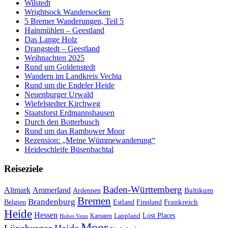
Wilstedt
Wrightsock Wandersocken
5 Bremer Wanderungen, Teil 5
Hainmühlen – Geestland
Das Lange Holz
Drangstedt – Geestland
Weihnachten 2025
Rund um Goldenstedt
Wandern im Landkreis Vechta
Rund um die Endeler Heide
Neuenburger Urwald
Wiefelstedter Kirchweg
Staatsforst Erdmannshausen
Durch den Botterbusch
Rund um das Rambower Moor
Rezension: „Meine Wümmewanderung“
Heideschleife Büsenbachtal
Reiseziele
Baden-Württemberg
Ammerland
Altmark
Baltikum
Ardennen
Bremen
Brandenburg
Frankreich
Belgien
Estland
Finnland
Heide
Hessen
Lappland
Lost Places
Karpaten
Hohes Venn
Moor