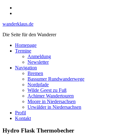
Skip
Instagram
to
YouTube
content
wanderklaus.de
Die Seite für den Wanderer
Homepage
Termine
Anmeldung
Newsletter
Navigation
Bremen
Bassumer Rundwanderwege
Nordpfade
Wilde Geest zu Fuß
Achimer Wandertouren
Moore in Niedersachsen
Urwälder in Niedersachsen
Profil
Kontakt
Hydro Flask Thermobecher