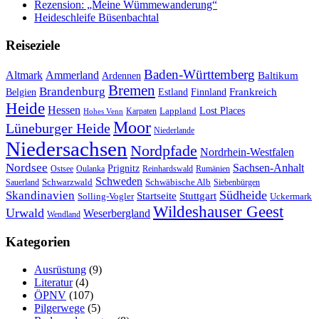
Rezension: „Meine Wümmewanderung“
Heideschleife Büsenbachtal
Reiseziele
Baden-Württemberg
Ammerland
Altmark
Baltikum
Ardennen
Bremen
Brandenburg
Frankreich
Belgien
Estland
Finnland
Heide
Hessen
Lappland
Lost Places
Karpaten
Hohes Venn
Moor
Lüneburger Heide
Niederlande
Niedersachsen
Nordpfade
Nordrhein-Westfalen
Nordsee
Sachsen-Anhalt
Prignitz
Ostsee
Oulanka
Reinhardswald
Rumänien
Schweden
Schwarzwald
Schwäbische Alb
Sauerland
Siebenbürgen
Südheide
Skandinavien
Stuttgart
Startseite
Solling-Vogler
Uckermark
Wildeshauser Geest
Urwald
Weserbergland
Wendland
Kategorien
Ausrüstung
(9)
Literatur
(4)
ÖPNV
(107)
Pilgerwege
(5)