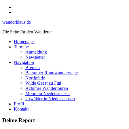
Skip
Instagram
to
YouTube
content
wanderklaus.de
Die Seite für den Wanderer
Homepage
Termine
Anmeldung
Newsletter
Navigation
Bremen
Bassumer Rundwanderwege
Nordpfade
Wilde Geest zu Fuß
Achimer Wandertouren
Moore in Niedersachsen
Urwälder in Niedersachsen
Profil
Kontakt
Delme Report