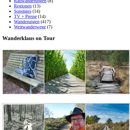
Radwanderungen
(8)
Regionen
(13)
Sonstiges
(14)
TV + Presse
(14)
Wanderungen
(417)
Weitwanderwege
(7)
Wanderklaus on Tour