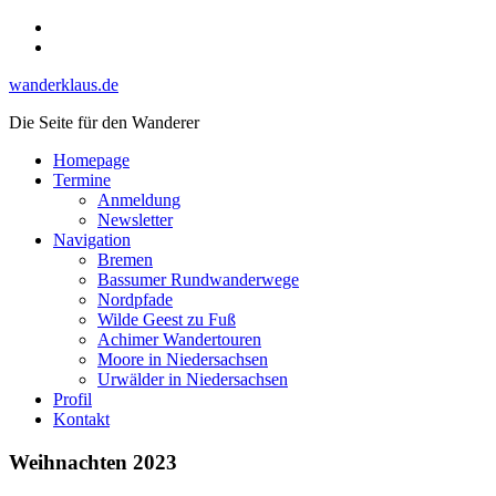
Skip
Instagram
to
YouTube
content
wanderklaus.de
Die Seite für den Wanderer
Homepage
Termine
Anmeldung
Newsletter
Navigation
Bremen
Bassumer Rundwanderwege
Nordpfade
Wilde Geest zu Fuß
Achimer Wandertouren
Moore in Niedersachsen
Urwälder in Niedersachsen
Profil
Kontakt
Weihnachten 2023