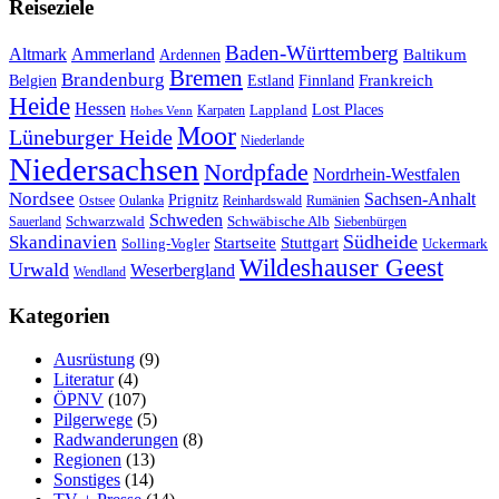
Reiseziele
Baden-Württemberg
Ammerland
Altmark
Baltikum
Ardennen
Bremen
Brandenburg
Frankreich
Belgien
Estland
Finnland
Heide
Hessen
Lappland
Lost Places
Karpaten
Hohes Venn
Moor
Lüneburger Heide
Niederlande
Niedersachsen
Nordpfade
Nordrhein-Westfalen
Nordsee
Sachsen-Anhalt
Prignitz
Ostsee
Oulanka
Reinhardswald
Rumänien
Schweden
Schwarzwald
Schwäbische Alb
Sauerland
Siebenbürgen
Südheide
Skandinavien
Stuttgart
Startseite
Solling-Vogler
Uckermark
Wildeshauser Geest
Urwald
Weserbergland
Wendland
Kategorien
Ausrüstung
(9)
Literatur
(4)
ÖPNV
(107)
Pilgerwege
(5)
Radwanderungen
(8)
Regionen
(13)
Sonstiges
(14)