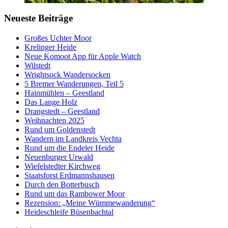
Neueste Beiträge
Großes Uchter Moor
Krelinger Heide
Neue Komoot App für Apple Watch
Wilstedt
Wrightsock Wandersocken
5 Bremer Wanderungen, Teil 5
Hainmühlen – Geestland
Das Lange Holz
Drangstedt – Geestland
Weihnachten 2025
Rund um Goldenstedt
Wandern im Landkreis Vechta
Rund um die Endeler Heide
Neuenburger Urwald
Wiefelstedter Kirchweg
Staatsforst Erdmannshausen
Durch den Botterbusch
Rund um das Rambower Moor
Rezension: „Meine Wümmewanderung“
Heideschleife Büsenbachtal