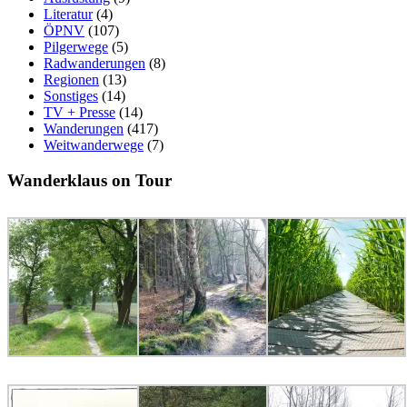
Literatur
(4)
ÖPNV
(107)
Pilgerwege
(5)
Radwanderungen
(8)
Regionen
(13)
Sonstiges
(14)
TV + Presse
(14)
Wanderungen
(417)
Weitwanderwege
(7)
Wanderklaus on Tour