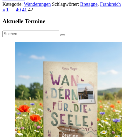
Kategorie:
Wanderungen
Schlagwörter:
Bretagne
,
Frankreich
«
1
…
40
41
42
Aktuelle Termine
Suche
nach: