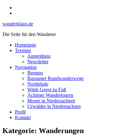
Skip
Instagram
to
YouTube
content
wanderklaus.de
Die Seite für den Wanderer
Homepage
Termine
Anmeldung
Newsletter
Navigation
Bremen
Bassumer Rundwanderwege
Nordpfade
Wilde Geest zu Fuß
Achimer Wandertouren
Moore in Niedersachsen
Urwälder in Niedersachsen
Profil
Kontakt
Kategorie:
Wanderungen