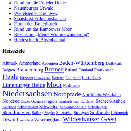
Rund um die Endeler Heide
Neuenburger Urwald
Wiefelstedter Kirchweg
Staatsforst Erdmannshausen
Durch den Botterbusch
Rund um das Rambower Moor
Rezension: „Meine Wümmewanderung“
Heideschleife Büsenbachtal
Reiseziele
Baden-Württemberg
Ammerland
Altmark
Baltikum
Ardennen
Bremen
Brandenburg
Frankreich
Belgien
Estland
Finnland
Heide
Hessen
Lappland
Lost Places
Karpaten
Hohes Venn
Moor
Lüneburger Heide
Niederlande
Niedersachsen
Nordpfade
Nordrhein-Westfalen
Nordsee
Sachsen-Anhalt
Prignitz
Ostsee
Oulanka
Reinhardswald
Rumänien
Schweden
Schwarzwald
Schwäbische Alb
Sauerland
Siebenbürgen
Südheide
Skandinavien
Stuttgart
Startseite
Solling-Vogler
Uckermark
Wildeshauser Geest
Urwald
Weserbergland
Wendland