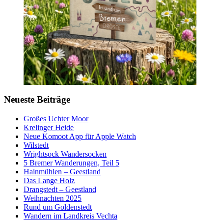
Neueste Beiträge
Großes Uchter Moor
Krelinger Heide
Neue Komoot App für Apple Watch
Wilstedt
Wrightsock Wandersocken
5 Bremer Wanderungen, Teil 5
Hainmühlen – Geestland
Das Lange Holz
Drangstedt – Geestland
Weihnachten 2025
Rund um Goldenstedt
Wandern im Landkreis Vechta