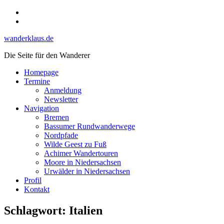
Skip
Instagram
to
YouTube
content
wanderklaus.de
Die Seite für den Wanderer
Homepage
Termine
Anmeldung
Newsletter
Navigation
Bremen
Bassumer Rundwanderwege
Nordpfade
Wilde Geest zu Fuß
Achimer Wandertouren
Moore in Niedersachsen
Urwälder in Niedersachsen
Profil
Kontakt
Schlagwort:
Italien