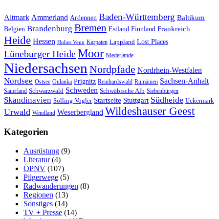
Baden-Württemberg
Ammerland
Altmark
Baltikum
Ardennen
Bremen
Brandenburg
Frankreich
Belgien
Estland
Finnland
Heide
Hessen
Lappland
Lost Places
Karpaten
Hohes Venn
Moor
Lüneburger Heide
Niederlande
Niedersachsen
Nordpfade
Nordrhein-Westfalen
Nordsee
Sachsen-Anhalt
Prignitz
Ostsee
Oulanka
Reinhardswald
Rumänien
Schweden
Schwarzwald
Schwäbische Alb
Sauerland
Siebenbürgen
Südheide
Skandinavien
Stuttgart
Startseite
Solling-Vogler
Uckermark
Wildeshauser Geest
Urwald
Weserbergland
Wendland
Kategorien
Ausrüstung
(9)
Literatur
(4)
ÖPNV
(107)
Pilgerwege
(5)
Radwanderungen
(8)
Regionen
(13)
Sonstiges
(14)
TV + Presse
(14)