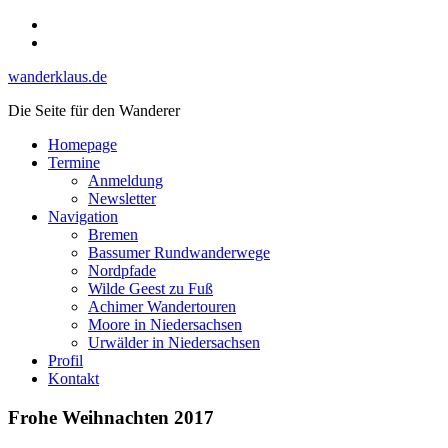
Skip
Instagram
to
YouTube
content
wanderklaus.de
Die Seite für den Wanderer
Homepage
Termine
Anmeldung
Newsletter
Navigation
Bremen
Bassumer Rundwanderwege
Nordpfade
Wilde Geest zu Fuß
Achimer Wandertouren
Moore in Niedersachsen
Urwälder in Niedersachsen
Profil
Kontakt
Frohe Weihnachten 2017