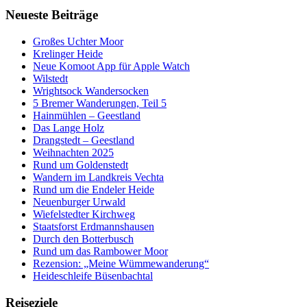
Neueste Beiträge
Großes Uchter Moor
Krelinger Heide
Neue Komoot App für Apple Watch
Wilstedt
Wrightsock Wandersocken
5 Bremer Wanderungen, Teil 5
Hainmühlen – Geestland
Das Lange Holz
Drangstedt – Geestland
Weihnachten 2025
Rund um Goldenstedt
Wandern im Landkreis Vechta
Rund um die Endeler Heide
Neuenburger Urwald
Wiefelstedter Kirchweg
Staatsforst Erdmannshausen
Durch den Botterbusch
Rund um das Rambower Moor
Rezension: „Meine Wümmewanderung“
Heideschleife Büsenbachtal
Reiseziele