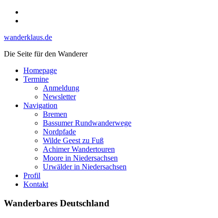
Skip
Instagram
to
YouTube
content
wanderklaus.de
Die Seite für den Wanderer
Homepage
Termine
Anmeldung
Newsletter
Navigation
Bremen
Bassumer Rundwanderwege
Nordpfade
Wilde Geest zu Fuß
Achimer Wandertouren
Moore in Niedersachsen
Urwälder in Niedersachsen
Profil
Kontakt
Wanderbares Deutschland