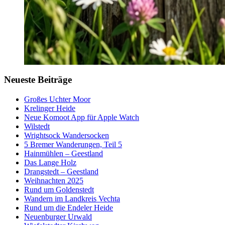
Neueste Beiträge
Großes Uchter Moor
Krelinger Heide
Neue Komoot App für Apple Watch
Wilstedt
Wrightsock Wandersocken
5 Bremer Wanderungen, Teil 5
Hainmühlen – Geestland
Das Lange Holz
Drangstedt – Geestland
Weihnachten 2025
Rund um Goldenstedt
Wandern im Landkreis Vechta
Rund um die Endeler Heide
Neuenburger Urwald