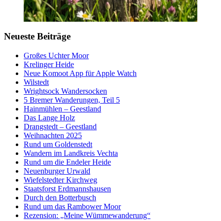
Neueste Beiträge
Großes Uchter Moor
Krelinger Heide
Neue Komoot App für Apple Watch
Wilstedt
Wrightsock Wandersocken
5 Bremer Wanderungen, Teil 5
Hainmühlen – Geestland
Das Lange Holz
Drangstedt – Geestland
Weihnachten 2025
Rund um Goldenstedt
Wandern im Landkreis Vechta
Rund um die Endeler Heide
Neuenburger Urwald
Wiefelstedter Kirchweg
Staatsforst Erdmannshausen
Durch den Botterbusch
Rund um das Rambower Moor
Rezension: „Meine Wümmewanderung“