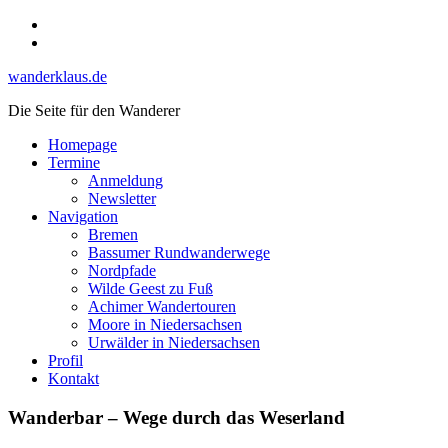
Skip
Instagram
to
YouTube
content
wanderklaus.de
Die Seite für den Wanderer
Homepage
Termine
Anmeldung
Newsletter
Navigation
Bremen
Bassumer Rundwanderwege
Nordpfade
Wilde Geest zu Fuß
Achimer Wandertouren
Moore in Niedersachsen
Urwälder in Niedersachsen
Profil
Kontakt
Wanderbar – Wege durch das Weserland