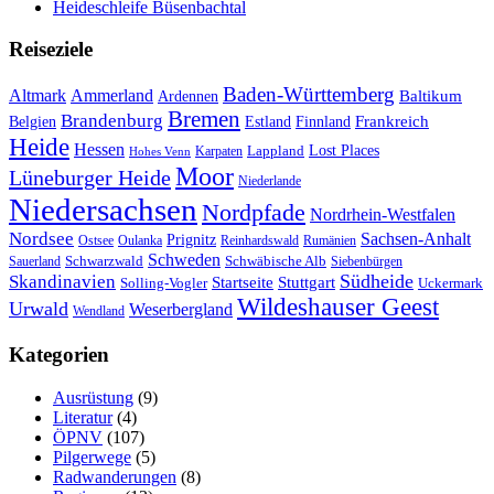
Heideschleife Büsenbachtal
Reiseziele
Baden-Württemberg
Ammerland
Altmark
Baltikum
Ardennen
Bremen
Brandenburg
Frankreich
Belgien
Estland
Finnland
Heide
Hessen
Lappland
Lost Places
Karpaten
Hohes Venn
Moor
Lüneburger Heide
Niederlande
Niedersachsen
Nordpfade
Nordrhein-Westfalen
Nordsee
Sachsen-Anhalt
Prignitz
Ostsee
Oulanka
Reinhardswald
Rumänien
Schweden
Schwarzwald
Schwäbische Alb
Sauerland
Siebenbürgen
Südheide
Skandinavien
Stuttgart
Startseite
Solling-Vogler
Uckermark
Wildeshauser Geest
Urwald
Weserbergland
Wendland
Kategorien
Ausrüstung
(9)
Literatur
(4)
ÖPNV
(107)
Pilgerwege
(5)
Radwanderungen
(8)