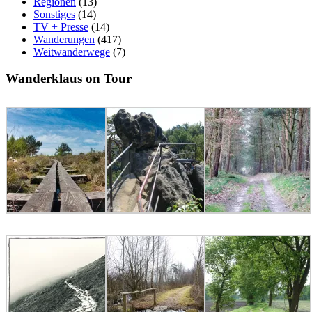
Regionen
(13)
Sonstiges
(14)
TV + Presse
(14)
Wanderungen
(417)
Weitwanderwege
(7)
Wanderklaus on Tour