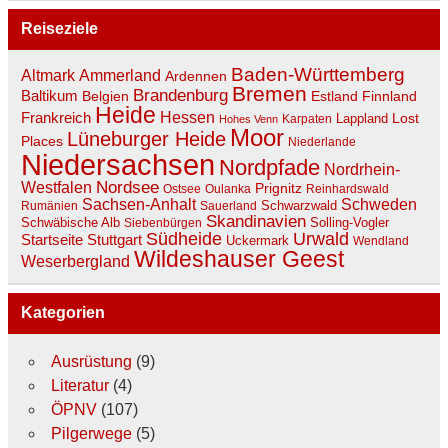
Reiseziele
Baden-Württemberg
Ammerland
Altmark
Ardennen
Bremen
Brandenburg
Baltikum
Belgien
Estland
Finnland
Heide
Hessen
Frankreich
Lost
Lappland
Karpaten
Hohes Venn
Moor
Lüneburger Heide
Places
Niederlande
Niedersachsen
Nordpfade
Nordrhein-
Nordsee
Westfalen
Prignitz
Ostsee
Oulanka
Reinhardswald
Sachsen-Anhalt
Schweden
Schwarzwald
Rumänien
Sauerland
Skandinavien
Schwäbische Alb
Solling-Vogler
Siebenbürgen
Südheide
Urwald
Stuttgart
Startseite
Uckermark
Wendland
Wildeshauser Geest
Weserbergland
Kategorien
Ausrüstung
(9)
Literatur
(4)
ÖPNV
(107)
Pilgerwege
(5)