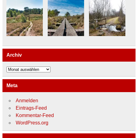
Archiv
Archiv
Meta
Anmelden
Eintrags-Feed
Kommentar-Feed
WordPress.org