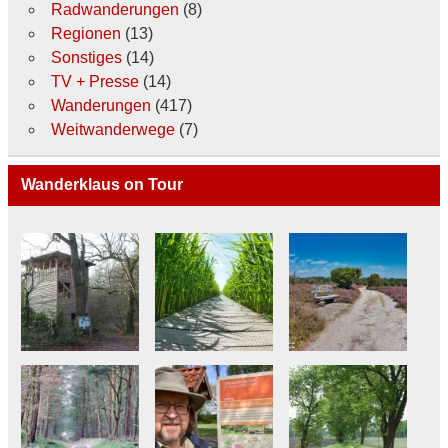
Radwanderungen
(8)
Regionen
(13)
Sonstiges
(14)
TV + Presse
(14)
Wanderungen
(417)
Weitwanderwege
(7)
Wanderklaus on Tour