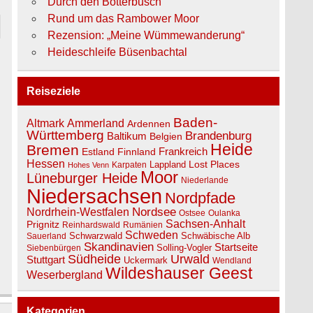
Durch den Botterbusch
Rund um das Rambower Moor
Rezension: „Meine Wümmewanderung“
Heideschleife Büsenbachtal
Reiseziele
Baden-
Ammerland
Altmark
Ardennen
Württemberg
Brandenburg
Baltikum
Belgien
Heide
Bremen
Estland
Finnland
Frankreich
Hessen
Lost Places
Lappland
Karpaten
Hohes Venn
Moor
Lüneburger Heide
Niederlande
Niedersachsen
Nordpfade
Nordsee
Nordrhein-Westfalen
Ostsee
Oulanka
Sachsen-Anhalt
Prignitz
Reinhardswald
Rumänien
Schweden
Schwarzwald
Schwäbische Alb
Sauerland
Skandinavien
Startseite
Solling-Vogler
Siebenbürgen
Südheide
Urwald
Stuttgart
Uckermark
Wendland
Wildeshauser Geest
Weserbergland
Kategorien