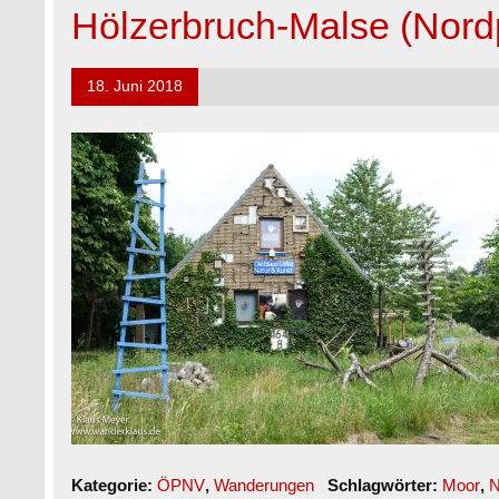
Hölzerbruch-Malse (Nord
18. Juni 2018
Kategorie:
ÖPNV
,
Wanderungen
Schlagwörter:
Moor
,
N