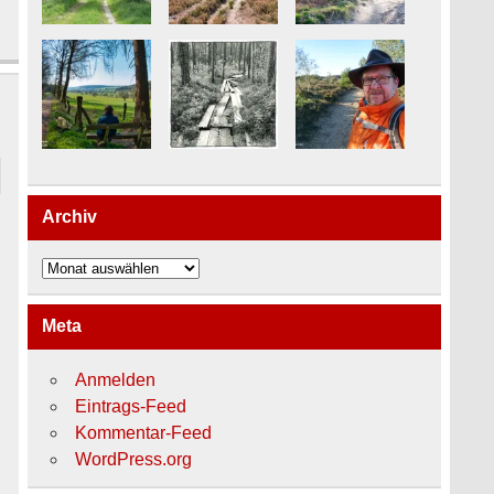
Archiv
Archiv
Meta
Anmelden
Eintrags-Feed
Kommentar-Feed
WordPress.org