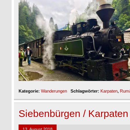
Kategorie:
Wanderungen
Schlagwörter:
Karpaten
,
Rumä
Siebenbürgen / Karpaten
13. August 2018