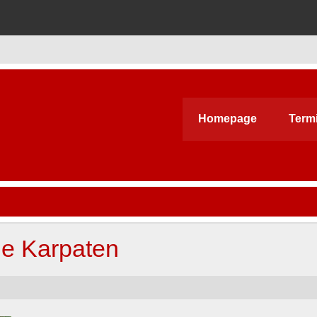
Homepage
Term
ie Karpaten