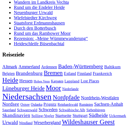
Wandern im Landkreis Vechta
Rund um die Endeler Heide
Neuenburger Urwald
Wiefelstedter Kirchweg
Staatsforst Erdmannshausen
Durch den Botterbusch
Rund um das Rambower Moor
Rezension: „Meine Wümmewanderung“
Heideschleife Büsenbachtal
Reiseziele
Baden-Württemberg
Ammerland
Altmark
Baltikum
Ardennen
Bremen
Brandenburg
Frankreich
Belgien
Estland
Finnland
Heide
Hessen
Lappland
Lost Places
Karpaten
Hohes Venn
Moor
Lüneburger Heide
Niederlande
Niedersachsen
Nordpfade
Nordrhein-Westfalen
Nordsee
Sachsen-Anhalt
Prignitz
Ostsee
Oulanka
Reinhardswald
Rumänien
Schweden
Schwarzwald
Schwäbische Alb
Sauerland
Siebenbürgen
Südheide
Skandinavien
Stuttgart
Startseite
Solling-Vogler
Uckermark
Wildeshauser Geest
Urwald
Weserbergland
Wendland