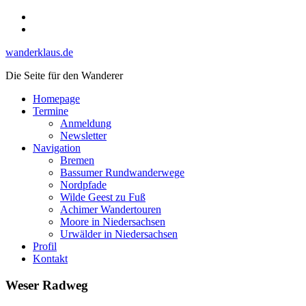
Skip
Instagram
to
YouTube
content
wanderklaus.de
Die Seite für den Wanderer
Homepage
Termine
Anmeldung
Newsletter
Navigation
Bremen
Bassumer Rundwanderwege
Nordpfade
Wilde Geest zu Fuß
Achimer Wandertouren
Moore in Niedersachsen
Urwälder in Niedersachsen
Profil
Kontakt
Weser Radweg