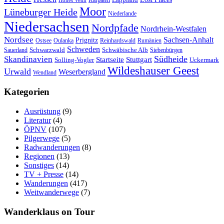
Hohes Venn
Moor
Lüneburger Heide
Niederlande
Niedersachsen
Nordpfade
Nordrhein-Westfalen
Nordsee
Sachsen-Anhalt
Prignitz
Ostsee
Oulanka
Reinhardswald
Rumänien
Schweden
Schwarzwald
Schwäbische Alb
Sauerland
Siebenbürgen
Südheide
Skandinavien
Stuttgart
Startseite
Solling-Vogler
Uckermark
Wildeshauser Geest
Urwald
Weserbergland
Wendland
Kategorien
Ausrüstung
(9)
Literatur
(4)
ÖPNV
(107)
Pilgerwege
(5)
Radwanderungen
(8)
Regionen
(13)
Sonstiges
(14)
TV + Presse
(14)
Wanderungen
(417)
Weitwanderwege
(7)
Wanderklaus on Tour