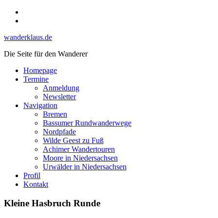
Skip
Instagram
to
YouTube
content
wanderklaus.de
Die Seite für den Wanderer
Homepage
Termine
Anmeldung
Newsletter
Navigation
Bremen
Bassumer Rundwanderwege
Nordpfade
Wilde Geest zu Fuß
Achimer Wandertouren
Moore in Niedersachsen
Urwälder in Niedersachsen
Profil
Kontakt
Kleine Hasbruch Runde