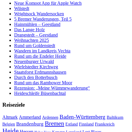
Neue Komoot App für Apple Watch
Wilstedt
Wrightsock Wandersocken
5 Bremer Wanderungen, Teil 5
Hainmühlen – Geestland
Das Lange Holz
Drangstedt – Geestland
Weihnachten 2025
Rund um Goldenstedt
Wandern im Landkreis Vechta
Rund um die Endeler Heide
Neuenburger Urwald
Wiefelstedter Kirchweg
Staatsforst Erdmannshausen
Durch den Botterbusch
Rund um das Rambower Moor
Rezension: „Meine Wümmewanderung“
Heideschleife Büsenbachtal
Reiseziele
Baden-Württemberg
Ammerland
Altmark
Baltikum
Ardennen
Bremen
Brandenburg
Frankreich
Belgien
Estland
Finnland
Heide
Hessen
Lappland
Lost Places
Karpaten