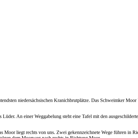
utendsten niedersächsischen Kranichbrutplätze. Das Schweimker Moor bi
Lüder. An einer Weggabelung steht eine Tafel mit den ausgeschilderten
Das Moor liegt rechts von uns. Zwei gekennzeichnete Wege führen in Ri
 folgen dem Moorweg nach rechts in Richtung Moor.