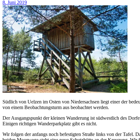
8. Juni 2019
Südlich von Uelzen im Osten von Niedersachsen liegt einer der bede
von einem Beobachtungsturm aus beobachtet werden.
Der Ausgangspunkt der kleinen Wanderung ist südwestlich des Dorfes 
Einigen richtigen Wanderparkplatz gibt es nicht.
Wir folgen der anfangs noch befestigten Straße links von der Tafel. 
beiden Moorwege steht eine neue Schutzhütte an der Kreuzung. Wir