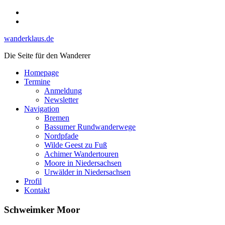
Skip
Instagram
to
YouTube
content
wanderklaus.de
Die Seite für den Wanderer
Homepage
Termine
Anmeldung
Newsletter
Navigation
Bremen
Bassumer Rundwanderwege
Nordpfade
Wilde Geest zu Fuß
Achimer Wandertouren
Moore in Niedersachsen
Urwälder in Niedersachsen
Profil
Kontakt
Schweimker Moor