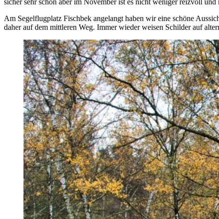
sicher sehr schön aber im November ist es nicht weniger reizvoll und 
Am Segelflugplatz Fischbek angelangt haben wir eine schöne Aussicht
daher auf dem mittleren Weg. Immer wieder weisen Schilder auf alter