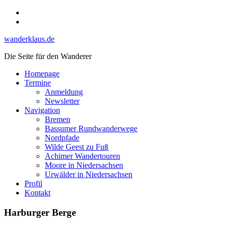
Skip
Instagram
to
YouTube
content
wanderklaus.de
Die Seite für den Wanderer
Homepage
Termine
Anmeldung
Newsletter
Navigation
Bremen
Bassumer Rundwanderwege
Nordpfade
Wilde Geest zu Fuß
Achimer Wandertouren
Moore in Niedersachsen
Urwälder in Niedersachsen
Profil
Kontakt
Harburger Berge