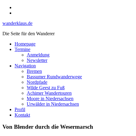
Skip
Instagram
to
YouTube
content
wanderklaus.de
Die Seite für den Wanderer
Homepage
Termine
Anmeldung
Newsletter
Navigation
Bremen
Bassumer Rundwanderwege
Nordpfade
Wilde Geest zu Fuß
Achimer Wandertouren
Moore in Niedersachsen
Urwälder in Niedersachsen
Profil
Kontakt
Von Blender durch die Wesermarsch