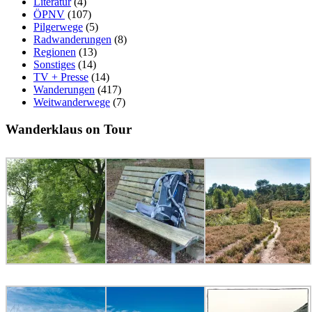
Literatur
(4)
ÖPNV
(107)
Pilgerwege
(5)
Radwanderungen
(8)
Regionen
(13)
Sonstiges
(14)
TV + Presse
(14)
Wanderungen
(417)
Weitwanderwege
(7)
Wanderklaus on Tour