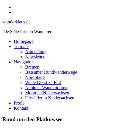
Skip
Instagram
to
YouTube
content
wanderklaus.de
Die Seite für den Wanderer
Homepage
Termine
Anmeldung
Newsletter
Navigation
Bremen
Bassumer Rundwanderwege
Nordpfade
Wilde Geest zu Fuß
Achimer Wandertouren
Moore in Niedersachsen
Urwälder in Niedersachsen
Profil
Kontakt
Rund um den Platkowsee