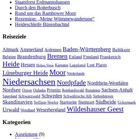
Staatsforst Erdmannshausen
Durch den Botterbusch
Rund um das Rambower Moor
Rezension: „Meine Wümmewanderung“
Heideschleife Büsenbachtal
Reiseziele
Baden-Württemberg
Ammerland
Altmark
Baltikum
Ardennen
Bremen
Brandenburg
Frankreich
Belgien
Estland
Finnland
Heide
Hessen
Lappland
Lost Places
Karpaten
Hohes Venn
Moor
Lüneburger Heide
Niederlande
Niedersachsen
Nordpfade
Nordrhein-Westfalen
Nordsee
Sachsen-Anhalt
Prignitz
Ostsee
Oulanka
Reinhardswald
Rumänien
Schweden
Schwarzwald
Schwäbische Alb
Sauerland
Siebenbürgen
Südheide
Skandinavien
Stuttgart
Startseite
Solling-Vogler
Uckermark
Wildeshauser Geest
Urwald
Weserbergland
Wendland
Kategorien
Ausrüstung
(9)