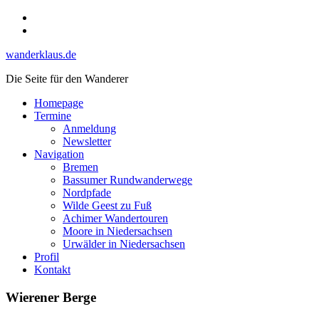
Skip
Instagram
to
YouTube
content
wanderklaus.de
Die Seite für den Wanderer
Homepage
Termine
Anmeldung
Newsletter
Navigation
Bremen
Bassumer Rundwanderwege
Nordpfade
Wilde Geest zu Fuß
Achimer Wandertouren
Moore in Niedersachsen
Urwälder in Niedersachsen
Profil
Kontakt
Wierener Berge