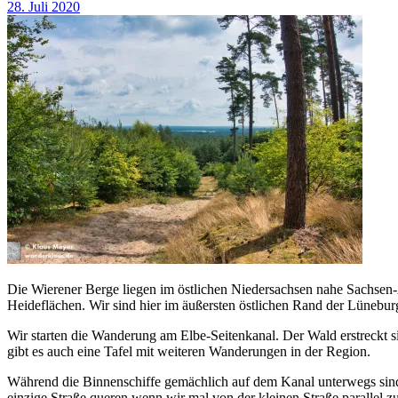
28. Juli 2020
Die Wierener Berge liegen im östlichen Niedersachsen nahe Sachsen-An
Heideflächen. Wir sind hier im äußersten östlichen Rand der Lünebur
Wir starten die Wanderung am Elbe-Seitenkanal. Der Wald erstreckt s
gibt es auch eine Tafel mit weiteren Wanderungen in der Region.
Während die Binnenschiffe gemächlich auf dem Kanal unterwegs sind 
einzige Straße queren wenn wir mal von der kleinen Straße parallel 