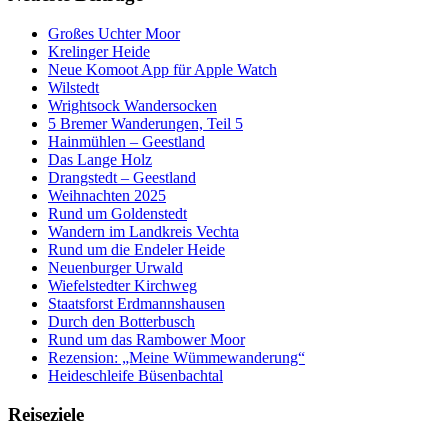
Großes Uchter Moor
Krelinger Heide
Neue Komoot App für Apple Watch
Wilstedt
Wrightsock Wandersocken
5 Bremer Wanderungen, Teil 5
Hainmühlen – Geestland
Das Lange Holz
Drangstedt – Geestland
Weihnachten 2025
Rund um Goldenstedt
Wandern im Landkreis Vechta
Rund um die Endeler Heide
Neuenburger Urwald
Wiefelstedter Kirchweg
Staatsforst Erdmannshausen
Durch den Botterbusch
Rund um das Rambower Moor
Rezension: „Meine Wümmewanderung“
Heideschleife Büsenbachtal
Reiseziele