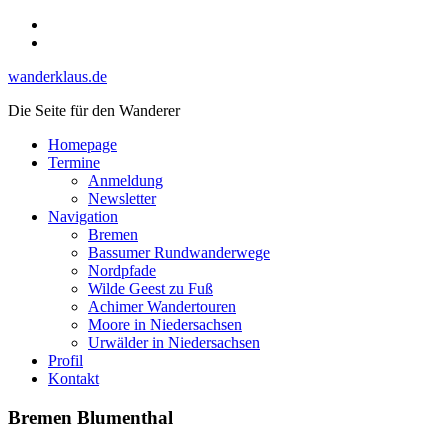
Skip
Instagram
to
YouTube
content
wanderklaus.de
Die Seite für den Wanderer
Homepage
Termine
Anmeldung
Newsletter
Navigation
Bremen
Bassumer Rundwanderwege
Nordpfade
Wilde Geest zu Fuß
Achimer Wandertouren
Moore in Niedersachsen
Urwälder in Niedersachsen
Profil
Kontakt
Bremen Blumenthal