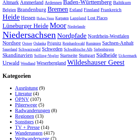
Baden-Württemberg
Ammerland
Altmark
Baltikum
Ardennen
Bremen
Brandenburg
Frankreich
Belgien
Estland
Finnland
Heide
Hessen
Lappland
Lost Places
Karpaten
Hohes Venn
Moor
Lüneburger Heide
Niederlande
Niedersachsen
Nordpfade
Nordrhein-Westfalen
Nordsee
Sachsen-Anhalt
Prignitz
Ostsee
Oulanka
Reinhardswald
Rumänien
Schweden
Schwarzwald
Schwäbische Alb
Sauerland
Siebenbürgen
Südheide
Skandinavien
Stuttgart
Startseite
Solling-Vogler
Uckermark
Wildeshauser Geest
Urwald
Weserbergland
Wendland
Kategorien
Ausrüstung
(9)
Literatur
(4)
ÖPNV
(107)
Pilgerwege
(5)
Radwanderungen
(8)
Regionen
(13)
Sonstiges
(14)
TV + Presse
(14)
Wanderungen
(417)
Weitwanderwege
(7)