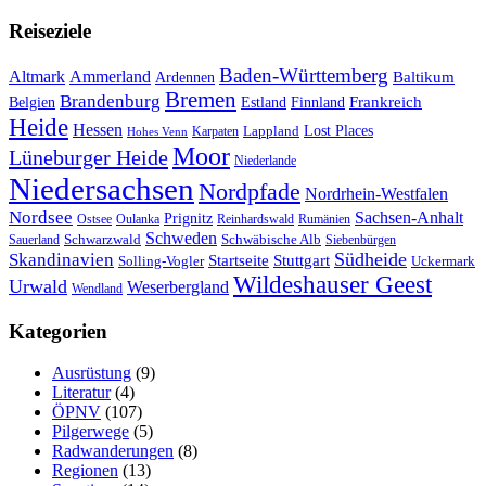
Reiseziele
Baden-Württemberg
Ammerland
Altmark
Baltikum
Ardennen
Bremen
Brandenburg
Frankreich
Belgien
Estland
Finnland
Heide
Hessen
Lappland
Lost Places
Karpaten
Hohes Venn
Moor
Lüneburger Heide
Niederlande
Niedersachsen
Nordpfade
Nordrhein-Westfalen
Nordsee
Sachsen-Anhalt
Prignitz
Ostsee
Oulanka
Reinhardswald
Rumänien
Schweden
Schwarzwald
Schwäbische Alb
Sauerland
Siebenbürgen
Südheide
Skandinavien
Stuttgart
Startseite
Solling-Vogler
Uckermark
Wildeshauser Geest
Urwald
Weserbergland
Wendland
Kategorien
Ausrüstung
(9)
Literatur
(4)
ÖPNV
(107)
Pilgerwege
(5)
Radwanderungen
(8)
Regionen
(13)