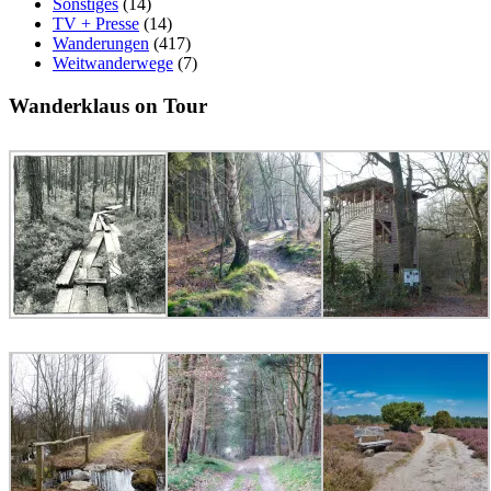
Sonstiges
(14)
TV + Presse
(14)
Wanderungen
(417)
Weitwanderwege
(7)
Wanderklaus on Tour