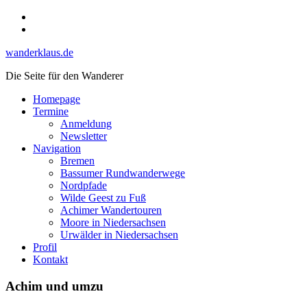
Skip
Instagram
to
YouTube
content
wanderklaus.de
Die Seite für den Wanderer
Homepage
Termine
Anmeldung
Newsletter
Navigation
Bremen
Bassumer Rundwanderwege
Nordpfade
Wilde Geest zu Fuß
Achimer Wandertouren
Moore in Niedersachsen
Urwälder in Niedersachsen
Profil
Kontakt
Achim und umzu