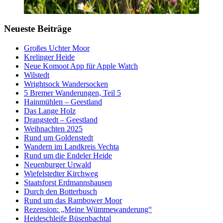
Neueste Beiträge
Großes Uchter Moor
Krelinger Heide
Neue Komoot App für Apple Watch
Wilstedt
Wrightsock Wandersocken
5 Bremer Wanderungen, Teil 5
Hainmühlen – Geestland
Das Lange Holz
Drangstedt – Geestland
Weihnachten 2025
Rund um Goldenstedt
Wandern im Landkreis Vechta
Rund um die Endeler Heide
Neuenburger Urwald
Wiefelstedter Kirchweg
Staatsforst Erdmannshausen
Durch den Botterbusch
Rund um das Rambower Moor
Rezension: „Meine Wümmewanderung“
Heideschleife Büsenbachtal