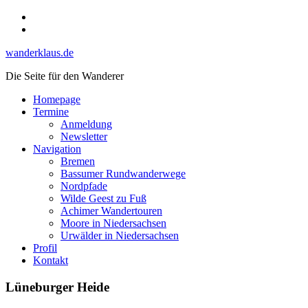
Skip
Instagram
to
YouTube
content
wanderklaus.de
Die Seite für den Wanderer
Homepage
Termine
Anmeldung
Newsletter
Navigation
Bremen
Bassumer Rundwanderwege
Nordpfade
Wilde Geest zu Fuß
Achimer Wandertouren
Moore in Niedersachsen
Urwälder in Niedersachsen
Profil
Kontakt
Lüneburger Heide