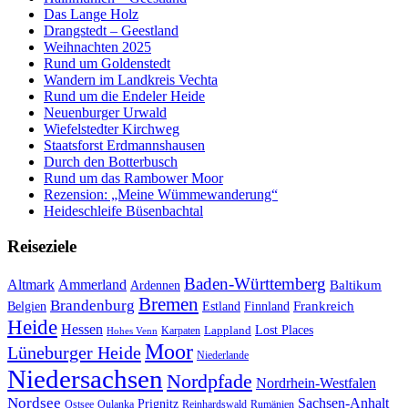
Das Lange Holz
Drangstedt – Geestland
Weihnachten 2025
Rund um Goldenstedt
Wandern im Landkreis Vechta
Rund um die Endeler Heide
Neuenburger Urwald
Wiefelstedter Kirchweg
Staatsforst Erdmannshausen
Durch den Botterbusch
Rund um das Rambower Moor
Rezension: „Meine Wümmewanderung“
Heideschleife Büsenbachtal
Reiseziele
Baden-Württemberg
Ammerland
Altmark
Baltikum
Ardennen
Bremen
Brandenburg
Frankreich
Belgien
Estland
Finnland
Heide
Hessen
Lappland
Lost Places
Karpaten
Hohes Venn
Moor
Lüneburger Heide
Niederlande
Niedersachsen
Nordpfade
Nordrhein-Westfalen
Nordsee
Sachsen-Anhalt
Prignitz
Ostsee
Oulanka
Reinhardswald
Rumänien