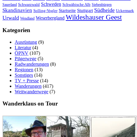
Schweden
Schwarzwald
Schwäbische Alb
Sauerland
Siebenbürgen
Südheide
Skandinavien
Stuttgart
Startseite
Solling-Vogler
Uckermark
Wildeshauser Geest
Urwald
Weserbergland
Wendland
Kategorien
Ausrüstung
(9)
Literatur
(4)
ÖPNV
(107)
Pilgerwege
(5)
Radwanderungen
(8)
Regionen
(13)
Sonstiges
(14)
TV + Presse
(14)
Wanderungen
(417)
Weitwanderwege
(7)
Wanderklaus on Tour