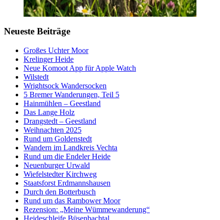
Neueste Beiträge
Großes Uchter Moor
Krelinger Heide
Neue Komoot App für Apple Watch
Wilstedt
Wrightsock Wandersocken
5 Bremer Wanderungen, Teil 5
Hainmühlen – Geestland
Das Lange Holz
Drangstedt – Geestland
Weihnachten 2025
Rund um Goldenstedt
Wandern im Landkreis Vechta
Rund um die Endeler Heide
Neuenburger Urwald
Wiefelstedter Kirchweg
Staatsforst Erdmannshausen
Durch den Botterbusch
Rund um das Rambower Moor
Rezension: „Meine Wümmewanderung“
Heideschleife Büsenbachtal