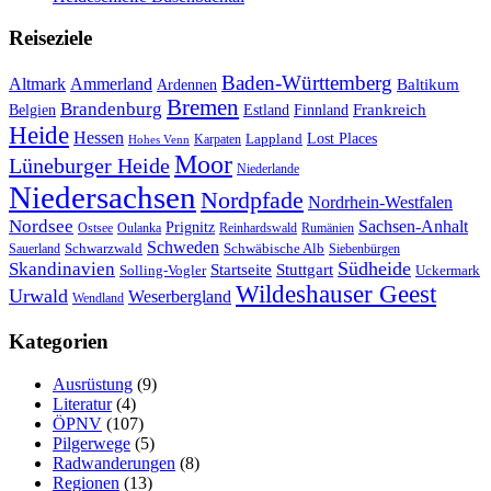
Reiseziele
Baden-Württemberg
Ammerland
Altmark
Baltikum
Ardennen
Bremen
Brandenburg
Frankreich
Belgien
Estland
Finnland
Heide
Hessen
Lappland
Lost Places
Karpaten
Hohes Venn
Moor
Lüneburger Heide
Niederlande
Niedersachsen
Nordpfade
Nordrhein-Westfalen
Nordsee
Sachsen-Anhalt
Prignitz
Ostsee
Oulanka
Reinhardswald
Rumänien
Schweden
Schwarzwald
Schwäbische Alb
Sauerland
Siebenbürgen
Südheide
Skandinavien
Stuttgart
Startseite
Solling-Vogler
Uckermark
Wildeshauser Geest
Urwald
Weserbergland
Wendland
Kategorien
Ausrüstung
(9)
Literatur
(4)
ÖPNV
(107)
Pilgerwege
(5)
Radwanderungen
(8)
Regionen
(13)