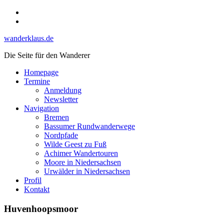
Skip
Instagram
to
YouTube
content
wanderklaus.de
Die Seite für den Wanderer
Homepage
Termine
Anmeldung
Newsletter
Navigation
Bremen
Bassumer Rundwanderwege
Nordpfade
Wilde Geest zu Fuß
Achimer Wandertouren
Moore in Niedersachsen
Urwälder in Niedersachsen
Profil
Kontakt
Huvenhoopsmoor