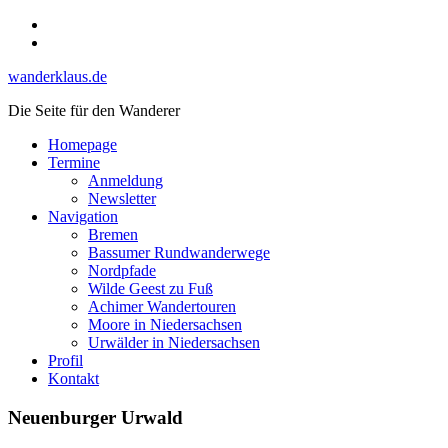
Skip
Instagram
to
YouTube
content
wanderklaus.de
Die Seite für den Wanderer
Homepage
Termine
Anmeldung
Newsletter
Navigation
Bremen
Bassumer Rundwanderwege
Nordpfade
Wilde Geest zu Fuß
Achimer Wandertouren
Moore in Niedersachsen
Urwälder in Niedersachsen
Profil
Kontakt
Neuenburger Urwald