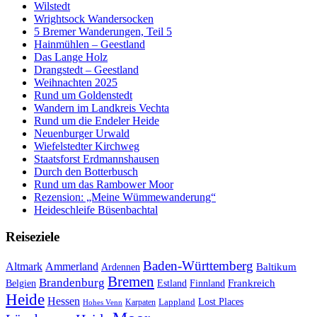
Wilstedt
Wrightsock Wandersocken
5 Bremer Wanderungen, Teil 5
Hainmühlen – Geestland
Das Lange Holz
Drangstedt – Geestland
Weihnachten 2025
Rund um Goldenstedt
Wandern im Landkreis Vechta
Rund um die Endeler Heide
Neuenburger Urwald
Wiefelstedter Kirchweg
Staatsforst Erdmannshausen
Durch den Botterbusch
Rund um das Rambower Moor
Rezension: „Meine Wümmewanderung“
Heideschleife Büsenbachtal
Reiseziele
Baden-Württemberg
Ammerland
Altmark
Baltikum
Ardennen
Bremen
Brandenburg
Frankreich
Belgien
Estland
Finnland
Heide
Hessen
Lappland
Lost Places
Karpaten
Hohes Venn