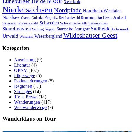
Moor
Lüneburger Heide
Niederlande
Niedersachsen
Nordpfade
Nordrhein-Westfalen
Nordsee
Sachsen-Anhalt
Prignitz
Ostsee
Oulanka
Reinhardswald
Rumänien
Schweden
Schwarzwald
Schwäbische Alb
Sauerland
Siebenbürgen
Südheide
Skandinavien
Stuttgart
Startseite
Solling-Vogler
Uckermark
Wildeshauser Geest
Urwald
Weserbergland
Wendland
Kategorien
Ausrüstung
(9)
Literatur
(4)
ÖPNV
(107)
Pilgerwege
(5)
Radwanderungen
(8)
Regionen
(13)
Sonstiges
(14)
TV + Presse
(14)
Wanderungen
(417)
Weitwanderwege
(7)
Wanderklaus on Tour