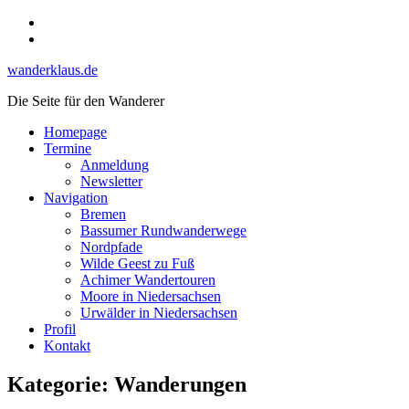
Skip
Instagram
to
YouTube
content
wanderklaus.de
Die Seite für den Wanderer
Homepage
Termine
Anmeldung
Newsletter
Navigation
Bremen
Bassumer Rundwanderwege
Nordpfade
Wilde Geest zu Fuß
Achimer Wandertouren
Moore in Niedersachsen
Urwälder in Niedersachsen
Profil
Kontakt
Kategorie:
Wanderungen