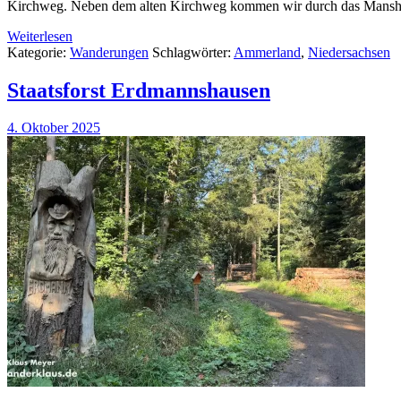
Kirchweg. Neben dem alten Kirchweg kommen wir durch das Mansholte
Weiterlesen
Kategorie:
Wanderungen
Schlagwörter:
Ammerland
,
Niedersachsen
Staatsforst Erdmannshausen
4. Oktober 2025